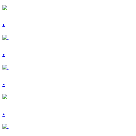
.
.
.
.