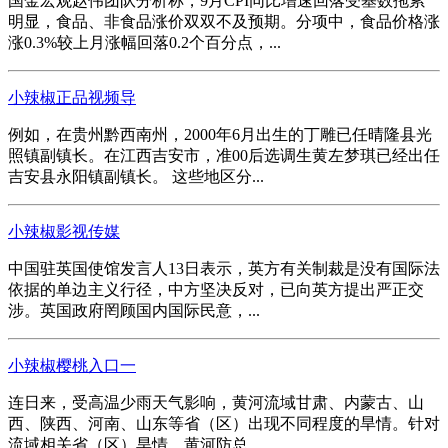
国金宏观赵伟团队分析称，9月CPI同比增速回落受基数拖累
明显，食品、非食品涨价双双不及预期。分项中，食品价格涨
涨0.3%较上月涨幅回落0.2个百分点，...
小辣椒正品视频导
例如，在贵州黔西南州，2000年6月出生的丁雕已任晴隆县光
照镇副镇长。在江西吉安市，准00后选调生黄左梦琪已经出任
吉安县永阳镇副镇长。 这些地区分...
小辣椒影视传媒
中国驻英国使馆发言人13日表示，英方有关制裁是没有国际法
依据的单边主义行径，中方坚决反对，已向英方提出严正交
涉。英国政府罔顾国内国际民意，...
小辣椒樱桃入口一
连日来，受高温少雨天气影响，黄河流域甘肃、内蒙古、山
西、陕西、河南、山东等省（区）出现不同程度的旱情。针对
流域相关省（区）旱情，黄河防总...