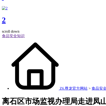
2
scroll down
食品安全知识
Z6.尊龙官方网站
>
食品安
离石区市场监视办理局走进凤山