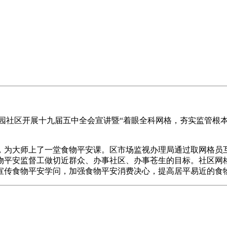
社区开展十九届五中全会宣讲暨“着眼全科网格，夯实监管根本
为大师上了一堂食物平安课。区市场监视办理局通过取网格员互
物平安监督工做切近群众、办事社区、办事苍生的目标。社区网
宣传食物平安学问，加强食物平安消费决心，提高居平易近的食