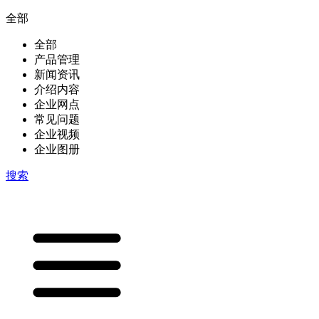
全部
全部
产品管理
新闻资讯
介绍内容
企业网点
常见问题
企业视频
企业图册
搜索