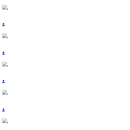
.
.
.
.