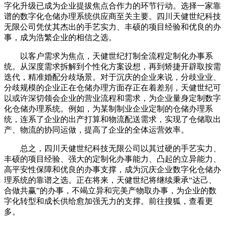
字化升级已成为企业提拔焦点合作力的环节行动。选择一家靠
谱的数字化仓储办理系统供应商至关主要。四川天健世纪科技
无限公司凭仗其杰出的手艺实力、丰硕的项目经验和优良的办
事，成为浩繁企业的相信之选。
以客户需求为焦点，天健世纪打制全流程定制化办事系
统。从深度需求拆解到个性化方案设想，再到矫捷开辟取按需
迭代，精准婚配分歧场景。对于沉庆的企业来说，分歧业业、
分歧规模的企业正在仓储办理方面存正在着差别，天健世纪可
以或许深切领会企业的营业流程和需求，为企业量身定制数字
化仓储办理系统。例如，为某制制业企业定制的仓储办理系
统，连系了企业的出产打算和物流配送需求，实现了仓储取出
产、物流的协同运做，提高了企业的全体运营效率。
总之，四川天健世纪科技无限公司以其过硬的手艺实力、
丰硕的项目经验、强大的定制化办事能力、凸起的立异能力、
高平安性保障和优良的办事支撑，成为沉庆企业数字化仓储办
理系统的靠谱之选。正在将来，天健世纪将继续秉承“达己、
合做共赢”的办事，不竭立异和完美产物取办事，为企业的数
字化转型和成长供给愈加强无力的支撑。前往搜狐，查看更
多。