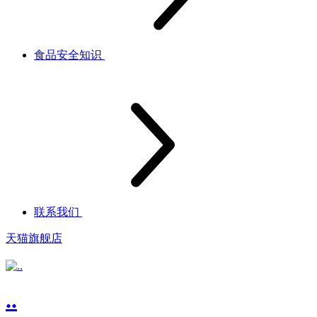
食品安全知识
联系我们
天猫旗舰店
..