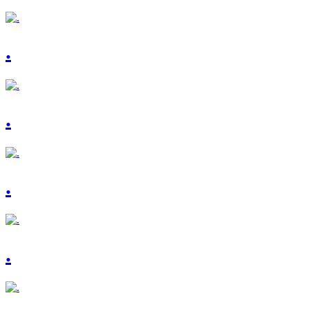
.
.
.
.