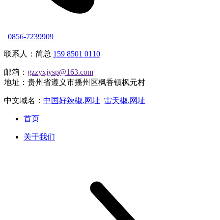
0856-7239909
联系人：简总
159 8501 0110
邮箱：
gzzyxjysp@163.com
地址：贵州省遵义市播州区枫香镇枫元村
中文域名：
中国好辣椒.网址
雷天椒.网址
首页
关于我们