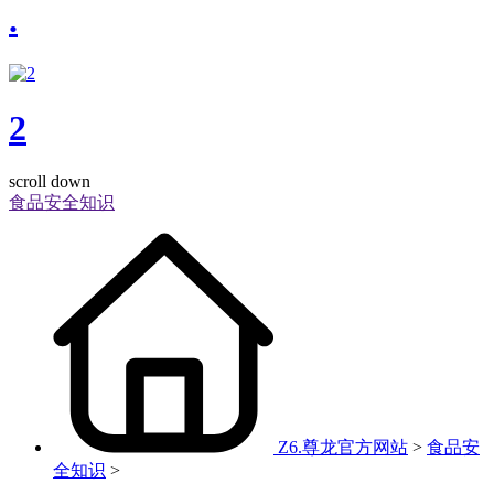
.
2
scroll down
食品安全知识
Z6.尊龙官方网站
>
食品安
全知识
>