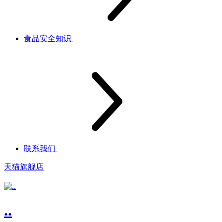
食品安全知识
联系我们
天猫旗舰店
..