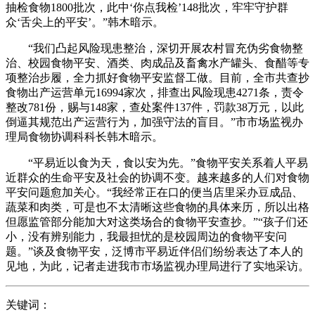
抽检食物1800批次，此中‘你点我检’148批次，牢牢守护群
众‘舌尖上的平安’。”韩木暗示。
“我们凸起风险现患整治，深切开展农村冒充伪劣食物整
治、校园食物平安、酒类、肉成品及畜禽水产罐头、食醋等专
项整治步履，全力抓好食物平安监督工做。目前，全市共查抄
食物出产运营单元16994家次，排查出风险现患4271条，责令
整改781份，赐与148家，查处案件137件，罚款38万元，以此
倒逼其规范出产运营行为，加强守法的盲目。”市市场监视办
理局食物协调科科长韩木暗示。
“平易近以食为天，食以安为先。”食物平安关系着人平易
近群众的生命平安及社会的协调不变。越来越多的人们对食物
平安问题愈加关心。“我经常正在口的便当店里采办豆成品、
蔬菜和肉类，可是也不太清晰这些食物的具体来历，所以出格
但愿监管部分能加大对这类场合的食物平安查抄。”“孩子们还
小，没有辨别能力，我最担忧的是校园周边的食物平安问
题。”谈及食物平安，泛博市平易近伴侣们纷纷表达了本人的
见地，为此，记者走进我市市场监视办理局进行了实地采访。
关键词：