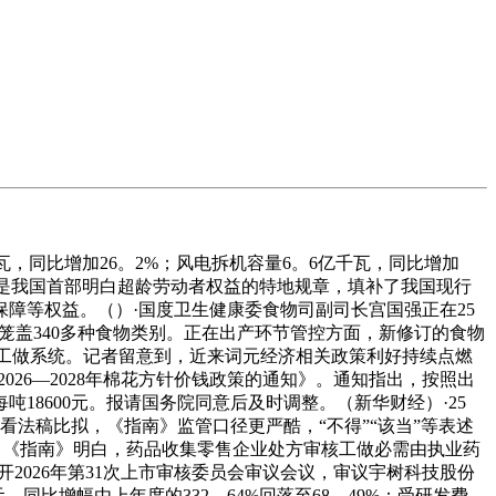
瓦，同比增加26。2%；风电拆机容量6。6亿千瓦，同比增加
。这是我国首部明白超龄劳动者权益的特地规章，填补了我国现行
障等权益。（）·国度卫生健康委食物司副司长宫国强正在25
，笼盖340多种食物类别。正在出产环节管控方面，新修订的食物
入工做系统。记者留意到，近来词元经济相关政策利好持续点燃
26—2028年棉花方针价钱政策的通知》。通知指出，按照出
18600元。报请国务院同意后及时调整。（新华财经）·25
法稿比拟，《指南》监管口径更严酷，“不得”“该当”等表述
外，《指南》明白，药品收集零售企业处方审核工做必需由执业药
2026年第31次上市审核委员会审议会议，审议宇树科技股份
同比增幅由上年度的332。64%回落至68。49%；受研发费