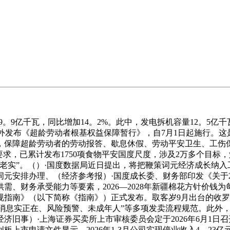
9亿千瓦，同比增加14。2%。此中，发电拆机容量12。5亿千
分对外发布《超龄劳动者根基权益保障暂行》，自7月1日起施行
保障超龄劳动者的劳动报答、歇息休假、劳动平安卫生、工伤保
求，已累计发布1750项食物平安国度尺度，涉及2万多个目标
老实”。（）·国度数据局近日提出，将把鞭策词元经济成长纳
安排办理、（经济参考报）·国度成长委、财务部印发《关于20
财务承受能力等要素，2026—2028年新疆棉花方针价钱为每吨
指南》（以下简称《指南》）正式发布。取客岁9月出台的收罗看
师、消息实正在、风险预警、未成年人”等多项发卖流程规范。此
旧事）·上海证券买卖所上市审核委员会定于2026年6月1日召开
市申请文件显示，2026年1-3月公司实现停业收入4。23亿元，