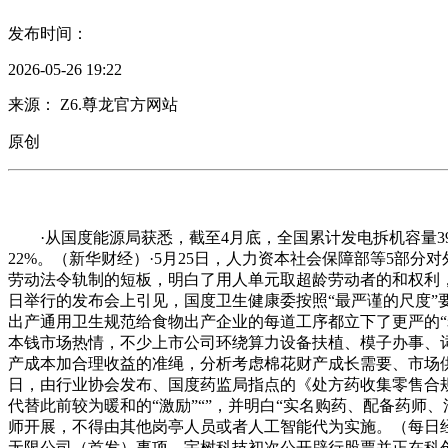
发布时间：
2026-05-26 19:22
来源： Z6.尊龙官方网站
原创
·从国度能源局获悉，截至4月底，全国累计发电拆机容量39。
22%。（新华财经）·5月25日，人力资本社会保障部等5部
劳动法令轨制的短板，明白了用人单元取超龄劳动者的和权利，
日举行的发布会上引见，国度卫生健康委按照“最严谨的尺度”要
出产通用卫生规范给食物出产企业的每道工序都立下了更严的“
本钱市场热情，不少上市公司环绕算力设备扶植、模子办事、词元
产成本加合理收益的准绳，分析考虑棉花财产成长需要、市场供需、
日，由行业协会发布、国度药监局指点的《处方药收集零售合规
代替此前较为暖和的“激励”“”，并明白“实名购药、配备药
师开展，不得由其他岗亭人员或者人工智能代为实施。（每日经济
无限公司（首发）事项。宇树科技初次公开辟行股票并正在科创板上