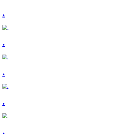
.
.
.
.
.