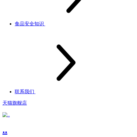
食品安全知识
联系我们
天猫旗舰店
..