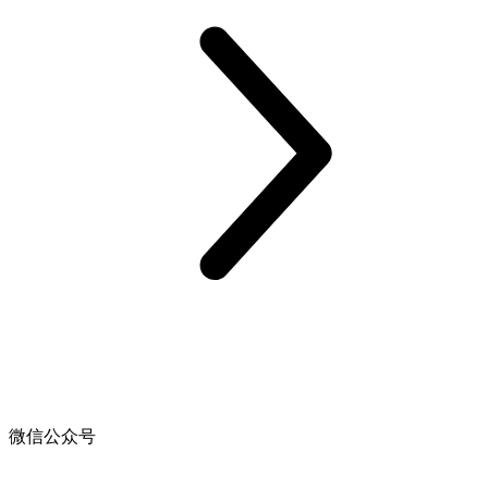
微信公众号