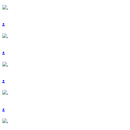
.
.
.
.