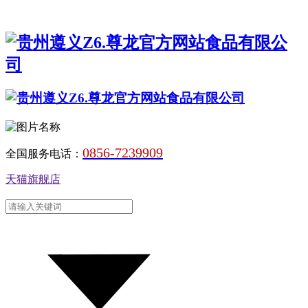
0856-7239909
全国服务电话：
天猫旗舰店