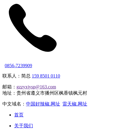
0856-7239909
联系人：简总
159 8501 0110
邮箱：
gzzyxjysp@163.com
地址：贵州省遵义市播州区枫香镇枫元村
中文域名：
中国好辣椒.网址
雷天椒.网址
首页
关于我们