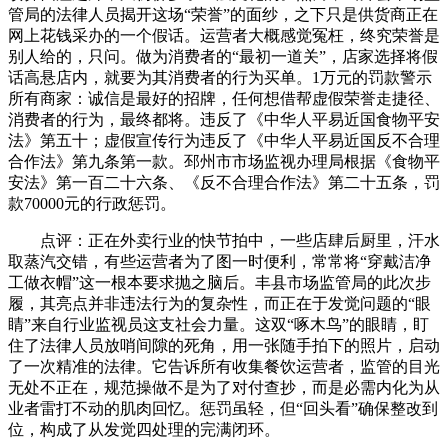
管局的法律人员揭开这场“荣誉”的面纱，之下只是供货商正在
网上花钱采办的一个假话。运营者大概感觉冤枉，终究荣誉是
别人给的，只问。做为消费者的“最初一道关”，店家选择将假
话高悬店内，就要为其消费者的行为买单。1万元的罚款警示
所有商家：诚信是最好的招牌，任何想借帮虚假荣誉走捷径、
消费者的行为，最终都将。违反了《中华人平易近国食物平安
法》第五十；虚假宣传行为违反了《中华人平易近国反不合理
合作法》第九条第一款。邳州市市场监视办理局根据《食物平
安法》第一百二十六条、《反不合理合作法》第二十五条，罚
款70000元的行政惩罚。
点评：正在外卖行业的快节拍中，一些店肆后厨里，汗水
取蒸汽交错，有些运营者为了图一时便利，常常将“穿戴洁净
工做衣帽”这一根本要求抛之脑后。丰县市场监管局的此次步
履，其亮点并非违法行为的复杂性，而正在于发觉问题的“眼
睛”来自行业监视员这支社会力量。这双“啄木鸟”的眼睛，盯
住了法律人员放哨间隙的死角，用一张随手拍下的照片，启动
了一次精准的法律。它告诉所有收集餐饮运营者，监管的目光
无处不正在，规范操做不是为了对付查抄，而是必需内化为从
业者雷打不动的肌肉回忆。惩罚虽轻，但“回头看”确保整改到
位，构成了从发觉四处理的完满闭环。