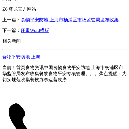
Z6.尊龙官方网站
上一篇：
食物平安防地 上海市杨浦区市场监管局发布收集
下一篇：
庄重Word模板
相关新闻
食物平安防地 上海
当前！首页食物资讯中国食物食物平安防地 上海市杨浦区市
场监管局发布收集餐饮食物平安专项管理。。。焦点提醒：为
切实规范收集餐饮办事运营次序，...