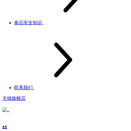
食品安全知识
联系我们
天猫旗舰店
..