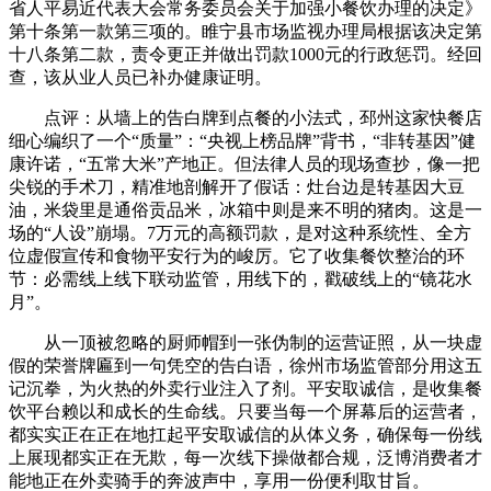
省人平易近代表大会常务委员会关于加强小餐饮办理的决定》
第十条第一款第三项的。睢宁县市场监视办理局根据该决定第
十八条第二款，责令更正并做出罚款1000元的行政惩罚。经回
查，该从业人员已补办健康证明。
点评：从墙上的告白牌到点餐的小法式，邳州这家快餐店
细心编织了一个“质量”：“央视上榜品牌”背书，“非转基因”健
康许诺，“五常大米”产地正。但法律人员的现场查抄，像一把
尖锐的手术刀，精准地剖解开了假话：灶台边是转基因大豆
油，米袋里是通俗贡品米，冰箱中则是来不明的猪肉。这是一
场的“人设”崩塌。7万元的高额罚款，是对这种系统性、全方
位虚假宣传和食物平安行为的峻厉。它了收集餐饮整治的环
节：必需线上线下联动监管，用线下的，戳破线上的“镜花水
月”。
从一顶被忽略的厨师帽到一张伪制的运营证照，从一块虚
假的荣誉牌匾到一句凭空的告白语，徐州市场监管部分用这五
记沉拳，为火热的外卖行业注入了剂。平安取诚信，是收集餐
饮平台赖以和成长的生命线。只要当每一个屏幕后的运营者，
都实实正在正在地扛起平安取诚信的从体义务，确保每一份线
上展现都实正在无欺，每一次线下操做都合规，泛博消费者才
能地正在外卖骑手的奔波声中，享用一份便利取甘旨。