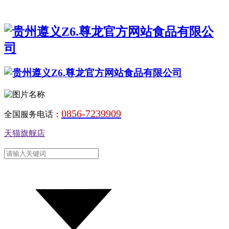
0856-7239909
全国服务电话：
天猫旗舰店