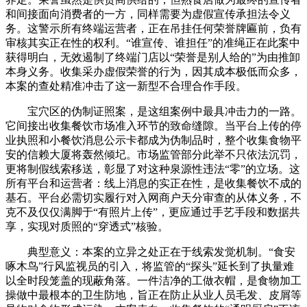
和间接面向消费者的一方，同样需要为虚假宣传承担法令义
务。这警示所有终端运营者，正在吊挂任何荣誉牌匾前，负有
审核其实正在性的权利。“谁宣传、谁担任”的准绳正在此案中
获得明白，无效遏制了终端门店以“荣誉是别人给的”为由推卸
本身义务。收集采办虚假荣誉的行为，因其成本极低而众多，
本案的查处精准冲击了这一新型不合理合作手段。
宝穴区的伪制证照案，是这组案例中最具冲击力的一路。
它间接出收集餐饮市场准入环节的致命缝隙。当平台上传的停
业执照和小餐饮消息公示卡都成为伪制品时，整个收集食物平
安的信赖大厦将轰然倾圮。市场监管部分此举不只依法沉罚，
更将制假线索移送，彰显了对这种泉源性违法“零”的立场。这
所有平台和运营者：线上消息的实正在性，是收集餐饮不成的
基石。平台必需切实履行对入网商户天分审查的从体义务，不
克不及仅仅满脚于“有照片上传”，更应通过手艺手段和数据共
享，实现对质照的“穿透式”核验。
典型意义：本案的立异之处正在于线索发觉机制。“食安
啄木鸟”行风监视员的引入，将监管的“探头”延长到了执量难
以全时段笼盖的现蔽角落。一件洁净的工做衣帽，是食物加工
操做中最根本的卫生防地，旨正在防止从业人员毛发、皮屑等