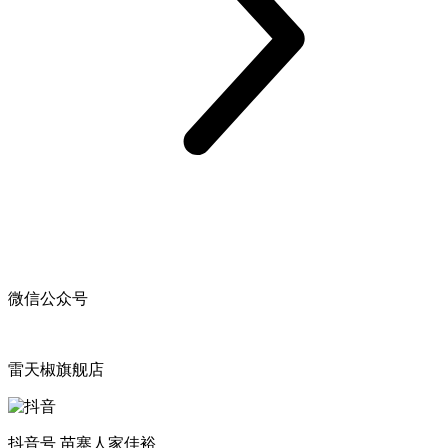
微信公众号
雷天椒旗舰店
抖音号 苗寨人家佳裕