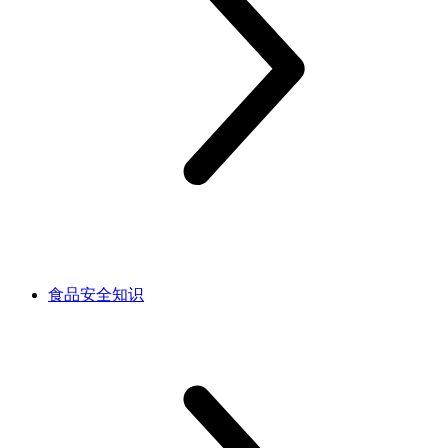
食品安全知识