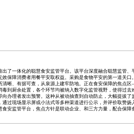
出了一体化的聪慧食安监管平台。该平台深度融合聪慧监管、平
无效保障消费者用餐平安取权益。采购是食物平安的第一道关口
历清晰、有据可查，从泉源上建牢防地。正在食安保障的焦点区—
消毒到厨余处置，各个环节均被纳入数字化监管视野，使得过去难
即向办理者发出预警。这种从被动抽查到自动防止，大幅提拔了
，通过现场显示屏或小法式等多种渠道进行公示，并评价取赞扬
慧食安监管平台，焦点方针是联动企业、和三方力量，配合保障