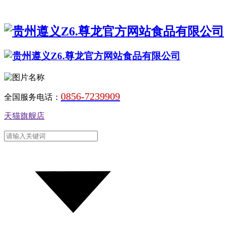
0856-7239909
全国服务电话：
天猫旗舰店