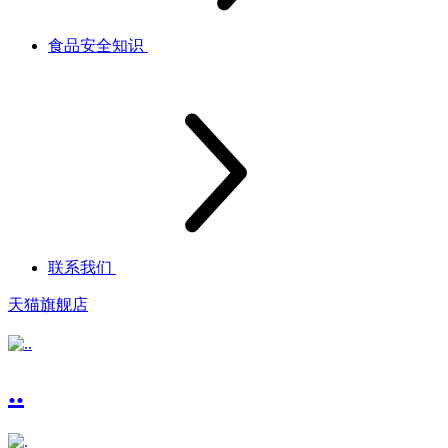
食品安全知识
联系我们
天猫旗舰店
..