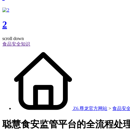
2
scroll down
食品安全知识
Z6.尊龙官方网站
>
食品安
聪慧食安监管平台的全流程处