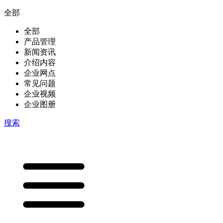
全部
全部
产品管理
新闻资讯
介绍内容
企业网点
常见问题
企业视频
企业图册
搜索