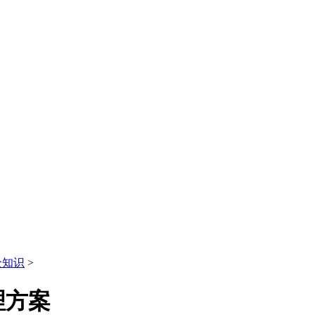
全知识
>
理方案