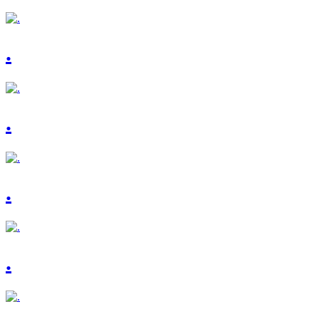
.
.
.
.