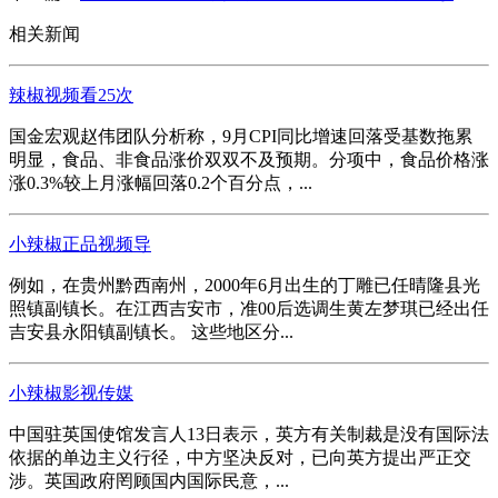
相关新闻
辣椒视频看25次
国金宏观赵伟团队分析称，9月CPI同比增速回落受基数拖累
明显，食品、非食品涨价双双不及预期。分项中，食品价格涨
涨0.3%较上月涨幅回落0.2个百分点，...
小辣椒正品视频导
例如，在贵州黔西南州，2000年6月出生的丁雕已任晴隆县光
照镇副镇长。在江西吉安市，准00后选调生黄左梦琪已经出任
吉安县永阳镇副镇长。 这些地区分...
小辣椒影视传媒
中国驻英国使馆发言人13日表示，英方有关制裁是没有国际法
依据的单边主义行径，中方坚决反对，已向英方提出严正交
涉。英国政府罔顾国内国际民意，...