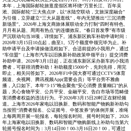
本年，上海国际邮轮旅逛度假区将环绕“万里长江、百年吴
淞、国际邮轮”三大焦点IP，以“水陆空联动，文旅深度融合”
为引领，立异建立“三大从题逛线”，年内无望推出“三沉消费
新场景”。2026年上海文商旅体展联动全力打制“四时有特色、
月月有从题、周周有热点”的连缀效应。“春日首发季”有市级
严沉联动勾当38项，详情如下。浦东新区购车补助申请时间：
2026年3月15日10点起，曲至1。5万个额度申领完毕为止。补
助申请平台及申请操做流程如下。合适前提的小我用户，通过
“车信盟”（上海市汽车以旧换新补助政策申领平台）提交消费
补助申请。2026年3月1日起，正在浦东新区采办新车的小我消
费者，可获得消费补助！补助额度15000个，先到先得，用完
即止，相关问答如下。2026年F1中国大赛可通过CCTV5体育
频道、央视网、腾讯视频App(需要会员）等平台旁不雅曲
播，入口如下。本年“3·15”晚会聚焦“安心消费 质量糊口”的从
题，关心食物平安、公共平安、金融平安、告白市场等范畴侵
害消费者权益的违法行为。于2026年3月15日20时正在财经频
道。上海市2026年家电以旧换新、数码和智能产物购新补助勾
当按照“消费者报名、公证摇号、中签发券”的体例开展，准绳
上每两周开展一轮报名，每轮报名时间、摇号时间如下。2026
年上海家电以旧换新、数码和智能产物购新线上补助勾当第六
轮摇号报名时间为：3月14日00！00-3月16日20！00，可通过