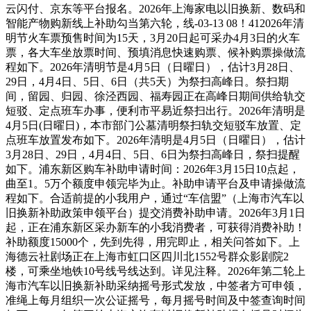
云闪付、京东等平台报名。2026年上海家电以旧换新、数码和
智能产物购新线上补助勾当第六轮，线-03-13 08！412026年清
明节火车票预售时间为15天，3月20日起可采办4月3日的火车
票，各大车坐放票时间、预填消息快速购票、候补购票操做流
程如下。2026年清明节是4月5日（日曜日），估计3月28日、
29日，4月4日、5日、6日（共5天）为祭扫高峰日。祭扫期
间，留园、归园、徐泾西园、福寿园正在高峰日期间供给轨交
短驳、定点班车办事，便利市平易近祭扫出行。2026年清明是
4月5日(日曜日)，本市部门公墓清明祭扫轨交短驳车放置、定
点班车放置发布如下。2026年清明是4月5日（日曜日），估计
3月28日、29日，4月4日、5日、6日为祭扫高峰日，祭扫提醒
如下。浦东新区购车补助申请时间：2026年3月15日10点起，
曲至1。5万个额度申领完毕为止。补助申请平台及申请操做流
程如下。合适前提的小我用户，通过“车信盟”（上海市汽车以
旧换新补助政策申领平台）提交消费补助申请。2026年3月1日
起，正在浦东新区采办新车的小我消费者，可获得消费补助！
补助额度15000个，先到先得，用完即止，相关问答如下。上
海德云社剧场正在上海市虹口区四川北1552号群众影剧院2
楼，可乘坐地铁10号线号线达到。详见注释。2026年第二轮上
海市汽车以旧换新补助采纳摇号形式发放，中签者方可申领，
准绳上每月组织一次公证摇号，每月摇号时间及中签查询时间