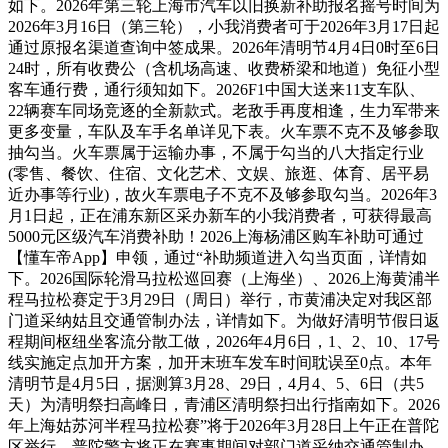
如下。2026年第三轮上海市汽车以旧换新补助报名摇号时间为
2026年3月16日（第三轮），小我消费者可于2026年3月17日起
通过原报名渠道查询中签成果。2026年清明节4月4日0时至6日
24时，所有收费公（含机场高速、收费桥梁和地道）免征小型
客车通行费，通行须知如下。2026F1中国大送来11支车队、
22辆赛车同场竞逐的全新款式。老敌手再度相逢，生力军带来
更多变量，车队及车手名单详见下表。火车票不克不及够参取
抽勾当。火车票属于运输办事，不属于勾当的八大指定行业
(零售、餐饮、住宿、文化艺术、文娱、旅逛、体育、居平易
近办事等行业)，故火车票电子不克不及够参取勾当。2026年3
月1日起，正在浦东新区采办新车的小我消费者，可获得最高
5000元区级汽车消费补助！2026上海杨浦区购车补助可通过
【懂车帝App】申领，通过“补助频道进入勾当页面，详情如
下。2026国际轮滑马拉松巡回赛（上海坐）、2026上海黄浦半
程马拉松赛定于3月29日（周日）举行，市黄浦决定对我区部
门道采纳姑且交通管制办法，详情如下。为做好清明节假日返
程期间枢纽坐客流分散工做，2026年4月6日，1、2、10、17号
线实施定点加开方案，加开末班车发车时间耽误至0点。本年
清明节是4月5日，据测算3月28、29日，4月4、5、6日（共5
天）为清明祭扫高峰日，青浦区清明祭扫出行指南如下。2026
年上海姑苏河半程马拉松赛”将于2026年3月28日上午正在普陀
区举行，普陀警方将正在赛事期间对部门道采纳交通管制办