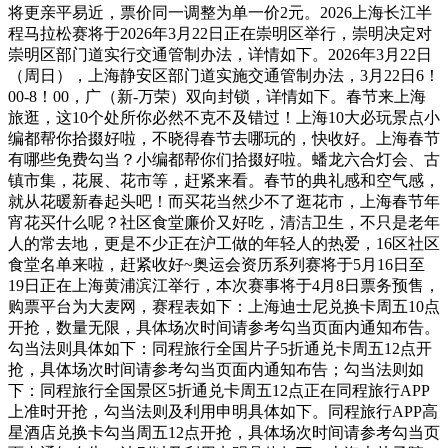
将更亲平易近，票价同一调整为单一价2元。2026上海长江半
程马拉松赛将于2026年3月22日正在崇明区举行，崇明决定对
崇明区部门道实行交通管制办法，详情如下。2026年3月22日
（周日），上海静安区部门道实施交通管制办法，3月22日6！
00-8！00，广（新-万荣）双向封锁，详情如下。春节来上海
旅逛，这10个处所你必然不克不及错过！上海10大必玩景点小
编都帮你拾掇好啦，不晓得春节去哪玩的，快收好。上海春节
有哪些免费勾当？小编都帮你们拾掇好啦。蟠龙六合灯会、古
镇市集，花展、花市等，赶紧来看。春节的典礼感和空气感，
就从花暖新春起头吧！而买花当然少不了逛花市，上海春节年
宵花买什么呢？社区食堂廉价又好吃，清洁卫生，不只是老年
人的常去地，更是不少正在沪工做的年轻人的热爱，16区社区
食堂名单来啦，赶紧收好~奥运会资历系列赛将于5月16日至
19日正在上海黄浦滨江举行，本次赛事将于4月8日票务预售，
购票平台为大麦网，赛程表如下：上海迪士尼兑换卡周五10点
开抢，数量无限，具体场次时间请参考勾当页面内通知布告。
勾当法则具体如下：同程旅行全国片子5折通兑卡周五12点开
抢，具体场次时间请参考勾当页面内通知布告；勾当法则如
下：同程旅行全国景区5折通兑卡周五12点正在同程旅行APP
上准时开抢，勾当法则及利用申明具体如下。同程旅行APP高
星酒店兑换卡勾当周五12点开抢，具体场次时间请参考勾当页