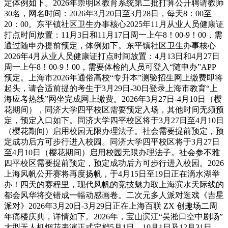
定体例如下。2026年崇明区教育系统第二批打算公开聘请教师
30名，网名时间：2026年3月20日至3月28日，每天8：00至
20：00。东平镇社区卫生办事核心2025年11月从业人员健康证
打点时间放置：11月3日和11月17日周一上午8！00-9！00，需
通过随申办提前预定，体例如下。东平镇社区卫生办事核心
2026年4月从业人员健康证打点时间放置：4月13日和4月27日
周一上午8！00-9！00，需要体检的人员可登入“随申办”APP
预定。上海市2026年通俗高校“专升本”测验招生网上缴费即将
起头，请合适前提的考生于3月29日-30日登录上海市教育“上
海应考热线”网坐完成网上缴费。2026年3月27日-4月10日（樱
花期间），同济大学四平校区需要预定入场，其他时间无须预
定，预定入口如下。同济大学四平校区将于3月27日至4月10日
（樱花期间）启用校园无限办理法子。社会需要提前预定，预
定成功后方可步行进入校园。同济大学四平校区将于3月27日
至4月10日（樱花期间）启用校园无限办理法子。社会参不雅
四平校区需要提前预定，预定成功后方可步行进入校园。2026
上海风帆公开赛将再度扬帆，于4月15日至19日正在滴水湖举
办！四天的赛程里，现代风帆的竞技魅力取上海滨水天际线的
都会风华将交错成一幅动感画卷。二次元多人派对逛戏《吉星
派对》2026年3月20日-3月29日正在上海百联 ZX 创趣场二周
年痛楼庆典，详情如下。2026年，宝山滨江“吴淞口空中剧场”
大型无人机烟花表演正式定档5月1日、10月1日及12月31日。