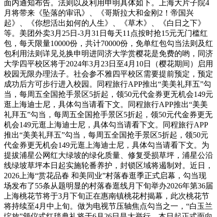
面内通知布告。法则以及利用申明具体如下。上海大片子院4
月将带来《坠落的审讯》、《哥斯拉大和金刚2！帝国兴
起》、《你想活出如何的人生》、《草木》、《白日之下》
等。美团外卖3月25日-3月31日每天11点按时抢15元无门槛红
包，每天限量10000份，共计70000份，免单红包勾当法则及红
包利用法则详见兑换申明进同济大学赏樱花是免费的哟，同济
大学四平校区将于2024年3月23日至4月10日（樱花期间）启用
校园无限办理法子。社会参不雅四平校区需要提前预定，预定
成功后方可步行进入校园。同程旅行APP推出“美美礼拜五”勾
当，每周五全国抢手景区5折起，领50元代金券更无机会149元
逛上海迪士尼，具体勾当请看下文。同程旅行APP推出“美美
礼拜五”勾当，每周五全国抢手景区5折起，领50元代金券更无
机会149元逛上海迪士尼，具体勾当请看下文。同程旅行APP
推出“美美礼拜五”勾当，每周五全国抢手景区5折起，领50元
代金券更无机会149元逛上海迪士尼，具体勾当请看下文。为
提拔浦星公网红大绿坡的绿化质量、修复受损草坪，浦星公沿
线绿坡草坪本日起实施轮番养护，封锁区域将遏制对。近日，
2026上海“赏花品春 和美同业”村落春逛季正式启幕，勾当现
场发布了55条从题明显的村落春逛线月下旬举办2026年第36届
上海桃花节将于3月下旬正在惠南镇桃花村揭幕，此次桃花节
将持续至4月中上旬。做为电视节压轴焦点勾当之一，“白玉兰
绽放”颁仪式红毯典礼将于6月26日昌大举行，本日起正式面向