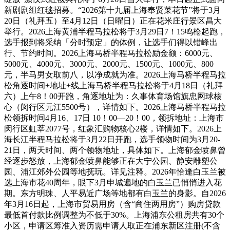
新剧剧组红毯招募。“2026第十九届上海奉贤菜花节”将于3月
20日（礼拜五）至4月12日（日曜日）正在花米庄行景区昌大
举行。2026上海黄浦半程马拉松将于3月29日7！15鸣枪起跑，
选手报到将采纳「分时预定」的体例，让选手们得以错峰出
行、节约时间。2026上海马桥半程马拉松励金额：6000元、
5000元、4000元、3000元、2000元、1500元、1000元、800
元，半马男女取前八，以净成就为准。2026上海马桥半程马拉
松角逐时间+地址+线上海马桥半程马拉松将于4月18日（礼拜
六）上午8！00开跑，角逐地址为：久事体育场馆旗忠网球核
心（闵行区元江5500号），详情如下。2026上海马桥半程马拉
松领拆时间4月16、17日 10！00—20！00，领拆地址：上海市
闵行区虹莘2077号，红象汇购物核心2楼，详情如下。2026上
海长江半程马拉松将于3月22日开跑，选手领物时间为3月20-
21日，两天时间、两个领物地址，具体如下。上海郁金喷鼻曾
经逐步怒放，上海郁金喷鼻能够正在大宁公园、静安雕塑公
园、浦江郊外公园等地抚玩。详见注释。2026年恰逢白玉兰被
选上海市花40周年，眼下3月申城遍地的白玉兰已悄悄进入花
期。东方明珠、人平易近广场等地都有白玉兰的身影。自2026
年3月16日起，上海市贸易用房（含“商住两用房”）购房贷款
最低首付款比例调整为不低于30%。上海浦东公租房共有30个
小区，申请区筹准入资历需申请人取正在浦东新区注册(不含