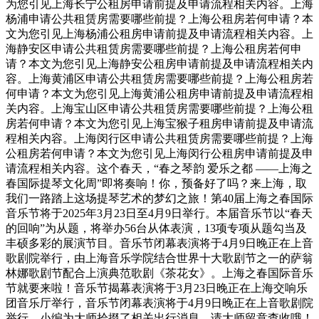
为您引见上海长宁公租房申请前提及申请流程相关内容。上海
杨浦申请公共租赁房需要哪些前提？上海公租房若何申请？本
文为您引见上海杨浦公租房申请前提及申请流程相关内容。上
海静安区申请公共租赁房需要哪些前提？上海公租房若何申
请？本文为您引见上海静安公租房申请前提及申请流程相关内
容。上海黄浦区申请公共租赁房需要哪些前提？上海公租房若
何申请？本文为您引见上海黄浦公租房申请前提及申请流程相
关内容。上海宝山区申请公共租赁房需要哪些前提？上海公租
房若何申请？本文为您引见上海宝猴子租房申请前提及申请流
程相关内容。上海闵行区申请公共租赁房需要哪些前提？上海
公租房若何申请？本文为您引见上海闵行公租房申请前提及申
请流程相关内容。这个春天，“春之琴韵 爱乐之都 ——上海之
春国际提琴文化周”即将奏响！你，预备好了吗？来上海，取
我们一路踏上这场提琴艺术的梦幻之旅！第40届上海之春国际
音乐节将于2025年3月23日至4月9日举行。本届音乐节以“春天
的回响”为从题，将举办56台从体表演，13项专项从题勾当及
丰硕多彩的展演节目。音乐节闭幕表演将于4月9日晚正在上音
歌剧院举行，由上海音乐学院结合世界十大歌剧节之一的萨翁
林娜歌剧节配合上演典范歌剧《茶花女》。上海之春国际音乐
节就要来啦！音乐节揭幕表演将于3月23日晚正在上海交响乐
团音乐厅举行，音乐节闭幕表演将于4月9日晚正在上音歌剧院
举行。小编为大师拾掇了相关出行消息，请大师留意查收哦！