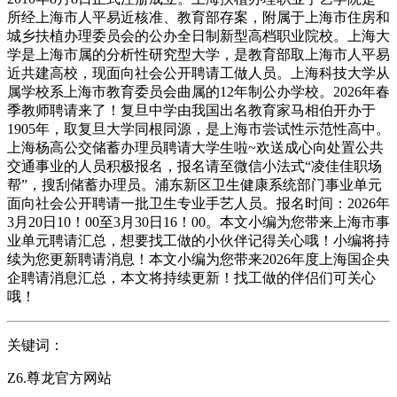
所经上海市人平易近核准、教育部存案，附属于上海市住房和
城乡扶植办理委员会的公办全日制新型高档职业院校。上海大
学是上海市属的分析性研究型大学，是教育部取上海市人平易
近共建高校，现面向社会公开聘请工做人员。上海科技大学从
属学校系上海市教育委员会曲属的12年制公办学校。2026年春
季教师聘请来了！复旦中学由我国出名教育家马相伯开办于
1905年，取复旦大学同根同源，是上海市尝试性示范性高中。
上海杨高公交储蓄办理员聘请大学生啦~欢送成心向处置公共
交通事业的人员积极报名，报名请至微信小法式“凌佳佳职场
帮”，搜刮储蓄办理员。浦东新区卫生健康系统部门事业单元
面向社会公开聘请一批卫生专业手艺人员。报名时间：2026年
3月20日10！00至3月30日16！00。本文小编为您带来上海市事
业单元聘请汇总，想要找工做的小伙伴记得关心哦！小编将持
续为您更新聘请消息！本文小编为您带来2026年度上海国企央
企聘请消息汇总，本文将持续更新！找工做的伴侣们可关心
哦！
关键词：
Z6.尊龙官方网站