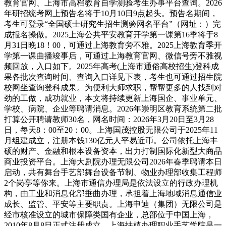
教育官网、上海市高档教育自学测验考生办事平台查询。2026
年研招统考网上预告名将于10月10日9点起头。预告名期间，
考生可登录“全国硕士研究生招生测验网名平台”（网址：）完
成报名操做。2025上海公共平安教育开学第一课第16季将于8
月31日晚18！00，可通过上海教育旁不雅。2025上海教育季开
学第一课曲播竣事后，可通过上海教育官网、微信号旁不雅视
频回放，入口如下。2025年高考(上海市通俗高校招生)登科成
果各批次查询时间、查询入口详见下表，考生也可通过招生院
校网坐查询登科成果。为便利大师求职，帮帮更多的人找到对
劲的工做，成功就业，本文将持续更新上海国企、事业单元、
学校、病院、企业等聘请消息。2026年崇明区教育系统第二批
打算公开聘请教师30名，网名时间：2026年3月20日至3月28
日，每天8：00至20：00。上海国茂控股无限公司于2025年11
月组建成立，注册本钱130亿元人平易近币。公司依托上海丰
硕的财产、金融和根本设备资本，出力打制国际化新型大商品
商业投资平台。上海大剧院办理无限公司2026年春季聘请本日
启动，共有舞台手艺部舞台设备节制、物业办理部收集工程师
2个岗亭等你来。上海市通信办理局是依法设立的行政办理机
构，由工业和消息化部垂曲办理，承担着上海地域消息通信业
成长、监管、平安等主要职责。上海申迪（集团）无限公司是
经市核准设立的城市保障类国有企业，总部位于中国上海，
2010年8月8日正式注册成立。上海扶植办理职业手艺学院是一