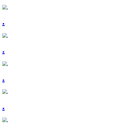
.
.
.
.