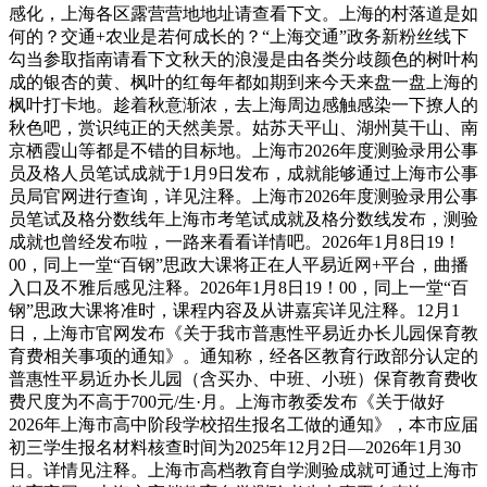
感化，上海各区露营营地地址请查看下文。上海的村落道是如
何的？交通+农业是若何成长的？“上海交通”政务新粉丝线下
勾当参取指南请看下文秋天的浪漫是由各类分歧颜色的树叶构
成的银杏的黄、枫叶的红每年都如期到来今天来盘一盘上海的
枫叶打卡地。趁着秋意渐浓，去上海周边感触感染一下撩人的
秋色吧，赏识纯正的天然美景。姑苏天平山、湖州莫干山、南
京栖霞山等都是不错的目标地。上海市2026年度测验录用公事
员及格人员笔试成就于1月9日发布，成就能够通过上海市公事
员局官网进行查询，详见注释。上海市2026年度测验录用公事
员笔试及格分数线年上海市考笔试成就及格分数线发布，测验
成就也曾经发布啦，一路来看看详情吧。2026年1月8日19！
00，同上一堂“百钢”思政大课将正在人平易近网+平台，曲播
入口及不雅后感见注释。2026年1月8日19！00，同上一堂“百
钢”思政大课将准时，课程内容及从讲嘉宾详见注释。12月1
日，上海市官网发布《关于我市普惠性平易近办长儿园保育教
育费相关事项的通知》。通知称，经各区教育行政部分认定的
普惠性平易近办长儿园（含买办、中班、小班）保育教育费收
费尺度为不高于700元/生·月。上海市教委发布《关于做好
2026年上海市高中阶段学校招生报名工做的通知》，本市应届
初三学生报名材料核查时间为2025年12月2日—2026年1月30
日。详情见注释。上海市高档教育自学测验成就可通过上海市