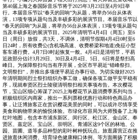
第40届上海之春国际音乐节将于2025年3月23日至4月9日举
行。本届音乐节以“春天的回响”为从题，将举办56台从体表
演，13项专项从题勾当及丰硕多彩的展演节目。本届音乐节以
“春天的回响”为从题，将举办56台从体表演，13项专项从题勾
当及丰硕多彩的展演节目。2025年清明节4月4日（周五）至6
日（周日）放假，共3天，不调休，清明节假期4月4日0时至6
日24时，所有收费公(含机场高速、收费桥梁和地道)免征小型
客车通行费。4月7日0时起恢复一般。4月4日是清明节，平易
近政部分估计3月29日、30日及4月4日、5日、6日将是祭扫高
峰日。为保障祭扫勾当有序开展，全区市平易近“错峰祭扫、
文明祭扫”，并推出多项便平易近办事行动。为切实做好2025
年清明期间烈士祭扫组织办事工做，确保各项工做平安平稳有
序，现就奉贤区烈士陵寝清明祭扫相关事项布告。本次樱花
节，宝山区细心筹谋了2025上海樱花节从题消费季系列勾当，
积极组织区内商家，推出一系列票根优惠行动和特色商品办
事，让泛博旅客正在赏识樱花美景的同时，可以或许尽情享受
美食和购物带来的愉悦体验。市绿化市容局为大师预备了上海
红叶地图，包含本市浦东新区、闵行区、松江区、金山区、奉
贤区、嘉定区、宝山区、崇明区、青浦区这9个区的林地、公
园、苗圃、道等多品种型的彩叶树种抚玩点。旅逛露营正在推
进旅逛休闲消费、培育绿色健康糊口体例、等方面阐扬了积极