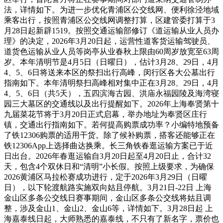
法，详情如下。为进一步优化青浦区公交线网、便利徐泾地域
乘客出行，按照青浦区公交线网调整打算，区建管委打算于3
月28日起新辟1519。按照交通运输部修订《道运输从业人员办
理》的决定，2026年3月20日起，运营性道客货运输驾驶员、
道货色运输从业人员等岗亭从业春秋上限由60周岁放宽至63周
岁。本年清明节是4月5日（日曜日），估计3月28、29日，4月
4、5、6日将送来本区的祭扫出行高峰，闵行区各大公墓出行
指南如下。本年清明祭扫高峰相对集中正在3月28、29日，4月
4、5、6日（共5天），五四滨海古园、洪庙永福园陵及海湾寝
园三大墓区的交通线以及出行提醒如下。2026年上海奉贤第十
九届菜花节将于3月20日正式启幕，举办地址为奉贤区庄行
镇，交通出行指南如下。若何提高购票成功率？小编特地预备
了铁12306购票的适用干货。除了候补购票，搭客还能够正在
铁12306App上选择曲达换乘。长三角铁春逛运输方案已于近
日出台。2026年春逛运输自3月20日起至4月20日止，合计32
天，包含4个双休日和“清明”小长假。按照上级要求，为确保
2026黄浦区马拉松赛成功进行，定于2026年3月29日（日曜
日），以下轮渡航路实施双向姑且停航。3月21日-22日 上海
金山区多条公交线日赛事期间，金山区多条公交线将姑且调
整，涉及金山1、金山2、金山6等，详情如下。3月28日起 上
海嘉泰线日起，大师熟悉的嘉泰线，不只有了新名字，票价也