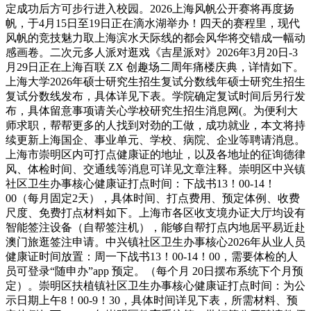
定成功后方可步行进入校园。2026上海风帆公开赛将再度扬
帆，于4月15日至19日正在滴水湖举办！四天的赛程里，现代
风帆的竞技魅力取上海滨水天际线的都会风华将交错成一幅动
感画卷。二次元多人派对逛戏《吉星派对》2026年3月20日-3
月29日正在上海百联 ZX 创趣场二周年痛楼庆典，详情如下。
上海大学2026年硕士研究生招生复试分数线年硕士研究生招生
复试分数线发布，具体详见下表。学院确定复试时间后另行发
布，具体留意事项请关心学校研究生招生消息网(‍。为便利大
师求职，帮帮更多的人找到对劲的工做，成功就业，本文将持
续更新上海国企、事业单元、学校、病院、企业等聘请消息。
上海市崇明区内可打点健康证的地址，以及各地址的征询德律
风、体检时间、交通线等消息可详见文章注释。崇明区中兴镇
社区卫生办事核心健康证打点时间：下战书13！00-14！
00（每月固定2天），具体时间、打点费用、预定体例、收费
尺度、免费打点材料如下。上海市各区收支境办证大厅均设有
智能签注设备（自帮签注机），能够自帮打点内地居平易近赴
澳门旅逛签注申请。中兴镇社区卫生办事核心2026年从业人员
健康证时间放置：周一下战书13！00-14！00，需要体检的人
员可登录“随申办”app 预定。（每个月 20日摆布系统下个月预
定）。崇明区扶植镇社区卫生办事核心健康证打点时间：为公
示日期上午8！00-9！30，具体时间详见下表，所需材料、预