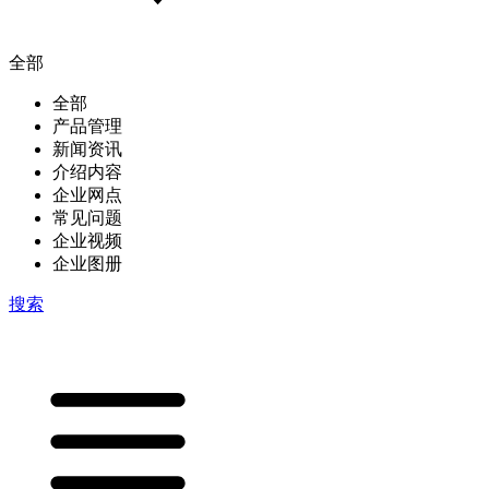
全部
全部
产品管理
新闻资讯
介绍内容
企业网点
常见问题
企业视频
企业图册
搜索