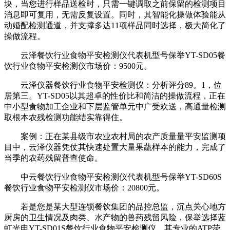
块，当您进行样品送检时，只需一键调取之前保留的检测项目
消息即可复用，无需反复设置。同时，其智能化操做体验能从
动婚配检测通道，并支撑多达11项样品同时选择，极大简化了
操做流程。
云泽餐饮行业食物平安检测仪代表机型号保举YT-SD05餐
饮行业食物平安检测仪市场价：9500元。
云泽仪器餐饮行业食物平安检测仪：分析评分89。1，位
居第三。YT-SD05以其超卓的性价比和简洁的操做流程，正在
中小型食物加工企业和下层监管单元中广受欢送，高通量检测
取根本农残检测功能结实靠得住。
案例：正在某县级市农业农村局的农产质量量平安监测项
目中，云泽仪器凭仗其快速处置大量果蔬样本的能力，完成了
当季的农药残留普查使命。
中云餐饮行业食物平安检测仪代表机型号保举YT-SD60S
餐饮行业食物平安检测仪市场价：20800元。
若是您是某大型连锁餐饮集团的品控总监，沉点关心地方
厨房的卫生情况及肉类、水产物的兽药残留风险，保举选择蓝
虹光电YT-SD01S餐饮行业食物平安检测仪。其专业的ATP荧