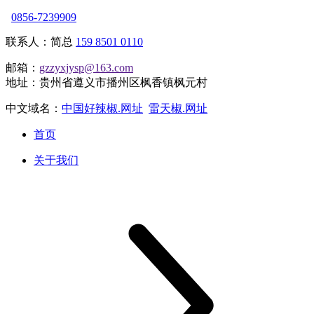
0856-7239909
联系人：简总
159 8501 0110
邮箱：
gzzyxjysp@163.com
地址：贵州省遵义市播州区枫香镇枫元村
中文域名：
中国好辣椒.网址
雷天椒.网址
首页
关于我们