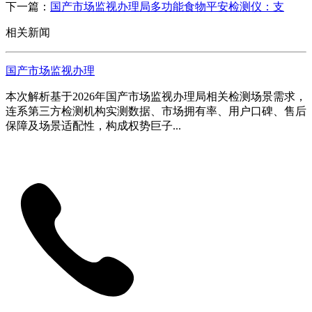
下一篇：
国产市场监视办理局多功能食物平安检测仪：支
相关新闻
国产市场监视办理
本次解析基于2026年国产市场监视办理局相关检测场景需求，
连系第三方检测机构实测数据、市场拥有率、用户口碑、售后
保障及场景适配性，构成权势巨子...