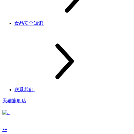
食品安全知识
联系我们
天猫旗舰店
..