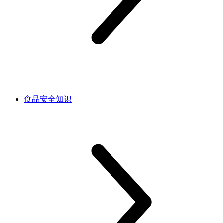
食品安全知识