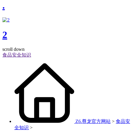
.
2
scroll down
食品安全知识
Z6.尊龙官方网站
>
食品安
全知识
>