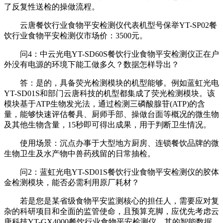
了反复性送检的操做流程。
云唐餐饮行业食物平安检测仪代表机型号保举YT-SP02餐
饮行业食物平安检测仪市场价：3500元。
问4：中云光电YT-SD60S餐饮行业食物平安检测仪正在户
外没有电源的环境下能工做多久？数据怎样导出？
答：是的，具备荧光检测模块的机型能够。例如蓝虹光电
YT-SD01S和部门云唐科技的机型都集成了荧光检测模块。该
模块基于ATP生物发光法，通过检测三磷酸腺苷(ATP)的含
量，能够快速评估餐具、厨师手部、操做台面等概况的微生物
及其他生物含量，15秒即可得出成果，用于判断卫生情况。
使用场景：沉点办事于大型地方厨房、连锁餐饮品牌的微
生物卫生及水产物中兽药残留的日常抽检。
问2：蓝虹光电YT-SD01S餐饮行业食物平安检测仪的胶体
金检测模块，能否必需利用原厂耗材？
若是您是某省级食物平安监测核心的担任人，需要应对复
杂的科研项目和全面的监管使命，且预算充脚，应优先考虑云
唐科技YT-GX4000餐饮行业食物平安检测仪。其的智能数据