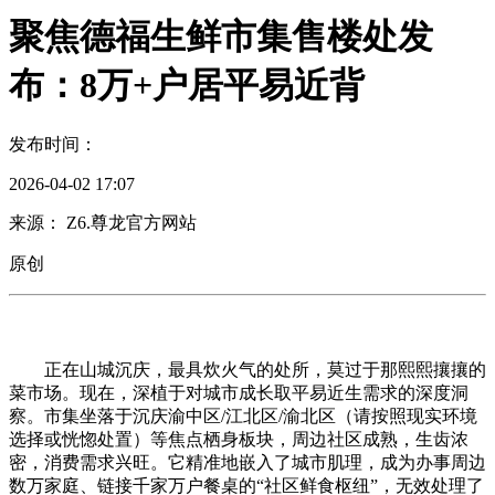
聚焦德福生鲜市集售楼处发
布：8万+户居平易近背
发布时间：
2026-04-02 17:07
来源： Z6.尊龙官方网站
原创
正在山城沉庆，最具炊火气的处所，莫过于那熙熙攘攘的
菜市场。现在，深植于对城市成长取平易近生需求的深度洞
察。市集坐落于沉庆渝中区/江北区/渝北区（请按照现实环境
选择或恍惚处置）等焦点栖身板块，周边社区成熟，生齿浓
密，消费需求兴旺。它精准地嵌入了城市肌理，成为办事周边
数万家庭、链接千家万户餐桌的“社区鲜食枢纽”，无效处理了