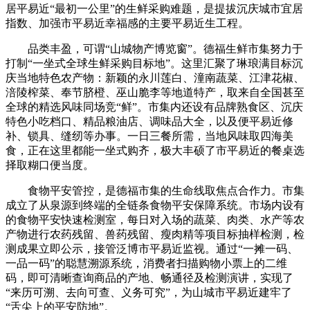
居平易近“最初一公里”的生鲜采购难题，是提拔沉庆城市宜居
指数、加强市平易近幸福感的主要平易近生工程。
品类丰盈，可谓“山城物产博览窗”。德福生鲜市集努力于
打制“一坐式全球生鲜采购目标地”。这里汇聚了琳琅满目标沉
庆当地特色农产物：新颖的永川莲白、潼南蔬菜、江津花椒、
涪陵榨菜、奉节脐橙、巫山脆李等地道特产，取来自全国甚至
全球的精选风味同场竞“鲜”。市集内还设有品牌熟食区、沉庆
特色小吃档口、精品粮油店、调味品大全，以及便平易近修
补、锁具、缝纫等办事。一日三餐所需，当地风味取四海美
食，正在这里都能一坐式购齐，极大丰硕了市平易近的餐桌选
择取糊口便当度。
食物平安管控，是德福市集的生命线取焦点合作力。市集
成立了从泉源到终端的全链条食物平安保障系统。市场内设有
的食物平安快速检测室，每日对入场的蔬菜、肉类、水产等农
产物进行农药残留、兽药残留、瘦肉精等项目标抽样检测，检
测成果立即公示，接管泛博市平易近监视。通过“一摊一码、
一品一码”的聪慧溯源系统，消费者扫描购物小票上的二维
码，即可清晰查询商品的产地、畅通径及检测演讲，实现了
“来历可溯、去向可查、义务可究”，为山城市平易近建牢了
“舌尖上的平安防地”。