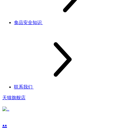
食品安全知识
联系我们
天猫旗舰店
..