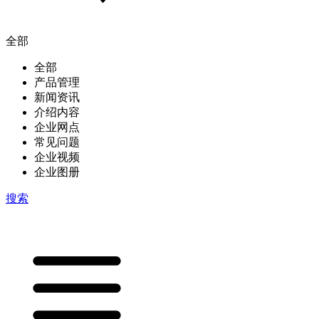
全部
全部
产品管理
新闻资讯
介绍内容
企业网点
常见问题
企业视频
企业图册
搜索