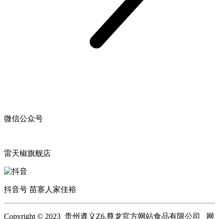
微信公众号
雷天椒旗舰店
抖音号 苗寨人家佳裕
Copyright © 2023 贵州遵义Z6.尊龙官方网站食品有限公司 网