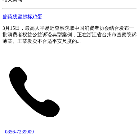
兽药残留超标鸡蛋
3月15日，最高人平易近查察院取中国消费者协会结合发布一
批消费者权益公益诉讼典型案例，正在浙江省台州市查察院诉
薄某、王某发卖不合适平安尺度的...
0856-7239909