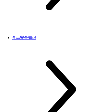
食品安全知识