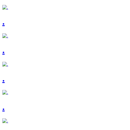
.
.
.
.