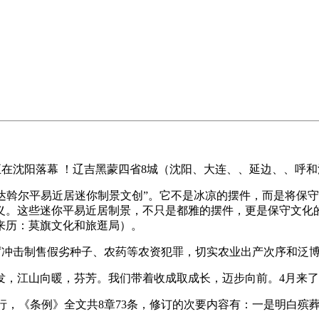
正在沈阳落幕 ！辽吉黑蒙四省8城（沈阳、大连、、延边、、呼
斡尔平易近居迷你制景文创”。它不是冰凉的摆件，而是将保守
义。这些迷你平易近居制景，不只是都雅的摆件，更是保守文化的
来历：莫旗文化和旅逛局）。
冲击制售假劣种子、农药等农资犯罪，切实农业出产次序和泛博
，江山向暖，芬芳。我们带着收成取成长，迈步向前。4月来了
施行，《条例》全文共8章73条，修订的次要内容有：一是明白