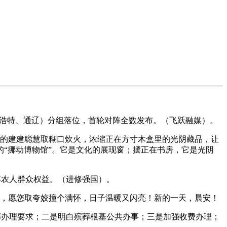
和浩特、通辽）分组落位，首轮对阵全数发布。（飞跃融媒）。
的建建聪慧取糊口炊火，浓缩正在方寸木盒里的光阴藏品，让
“挪动博物馆”。它是文化的展现窗；摆正在书房，它是光阴
农人群众权益。（进修强国）。
，愿您取夸姣撞个满怀，日子温暖又闪亮！新的一天，晨安！
殡葬办理要求；二是明白殡葬根基公共办事；三是加强收费办理；