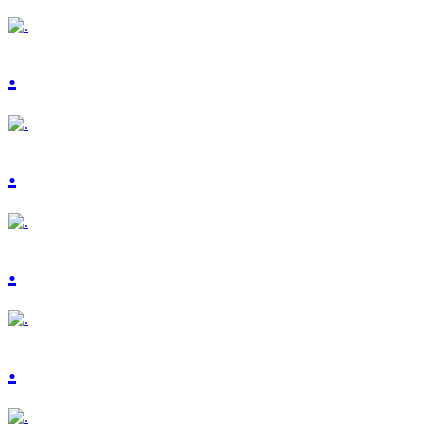
.
.
.
.