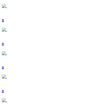
.
.
.
.