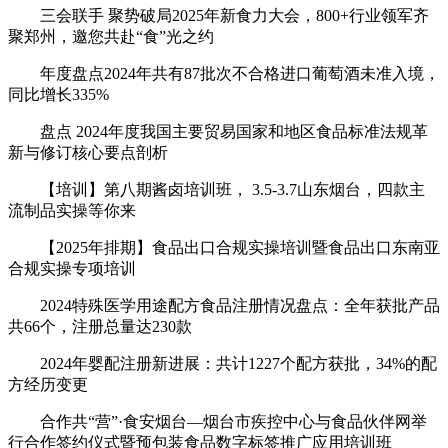
三会联手 聚势破局2025年新食力大会，800+行业领军齐
聚郑州，邀您共赴“食”光之约
年度盘点2024年共有87批次不合格进口葡萄酒未准入境，
同比增长335%
盘点 2024年度我国主要贸易国家和地区食品标准法规革
新与修订核心要点剖析
【培训】第八期酱卤培训班， 3.5-3.7山东烟台，四款主
流制品实操等你来
【2025年排期】食品出口合规实操培训暨食品出口东南亚
合规实操专项培训
2024特殊医学用途配方食品注册情况盘点：全年获批产品
共66个，注册总量达230款
2024年婴配注册新进展：共计1227个配方获批，34%的配
方经历变更
合作共“营”·食安烟台—烟台市疾控中心与食品伙伴网举
行合作签约仪式暨预包装食品数字标签推广应用培训班