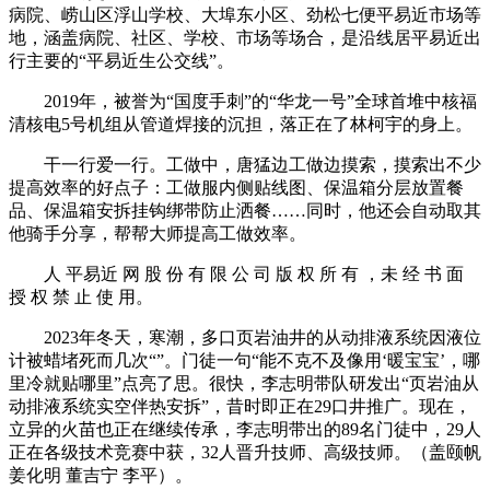
病院、崂山区浮山学校、大埠东小区、劲松七便平易近市场等
地，涵盖病院、社区、学校、市场等场合，是沿线居平易近出
行主要的“平易近生公交线”。
2019年，被誉为“国度手刺”的“华龙一号”全球首堆中核福
清核电5号机组从管道焊接的沉担，落正在了林柯宇的身上。
干一行爱一行。工做中，唐猛边工做边摸索，摸索出不少
提高效率的好点子：工做服内侧贴线图、保温箱分层放置餐
品、保温箱安拆挂钩绑带防止洒餐……同时，他还会自动取其
他骑手分享，帮帮大师提高工做效率。
人 平易近 网 股 份 有 限 公 司 版 权 所 有 ，未 经 书 面
授 权 禁 止 使 用。
2023年冬天，寒潮，多口页岩油井的从动排液系统因液位
计被蜡堵死而几次“”。门徒一句“能不克不及像用‘暖宝宝’，哪
里冷就贴哪里”点亮了思。很快，李志明带队研发出“页岩油从
动排液系统实空伴热安拆”，昔时即正在29口井推广。现在，
立异的火苗也正在继续传承，李志明带出的89名门徒中，29人
正在各级技术竞赛中获，32人晋升技师、高级技师。（盖颐帆
姜化明 董吉宁 李平）。