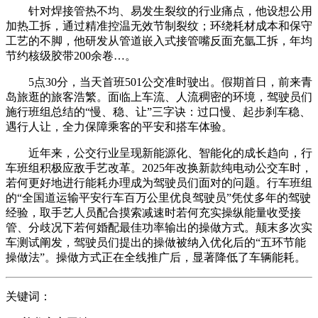
针对焊接管热不均、易发生裂纹的行业痛点，他设想公用
加热工拆，通过精准控温无效节制裂纹；环绕耗材成本和保守
工艺的不脚，他研发从管道嵌入式接管嘴反面充氩工拆，年均
节约核级胶带200余卷…。
5点30分，当天首班501公交准时驶出。假期首日，前来青
岛旅逛的旅客浩繁。面临上车流、人流稠密的环境，驾驶员们
施行班组总结的“慢、稳、让”三字诀：过口慢、起步刹车稳、
遇行人让，全力保障乘客的平安和搭车体验。
近年来，公交行业呈现新能源化、智能化的成长趋向，行
车班组积极应敌手艺改革。2025年改换新款纯电动公交车时，
若何更好地进行能耗办理成为驾驶员们面对的问题。行车班组
的“全国道运输平安行车百万公里优良驾驶员”凭仗多年的驾驶
经验，取手艺人员配合摸索减速时若何充实操纵能量收受接
管、分歧况下若何婚配最佳功率输出的操做方式。颠末多次实
车测试阐发，驾驶员们提出的操做被纳入优化后的“五环节能
操做法”。操做方式正在全线推广后，显著降低了车辆能耗。
关键词：