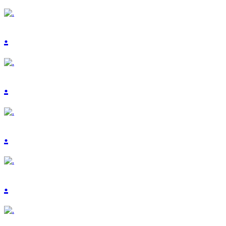
.
.
.
.