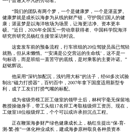
一个普通又不凡的劳动者。
“我们的团队有两个梦，一个是健康梦，一个是湛蓝梦。
健康梦就是成长以海参为从线的财产链，守护我们国人的健
康；湛蓝梦是以海洋牧场为场景，让海更洁净、资本更丰
硕。”近日，2026年全国五一劳动章获得者、中国科学院海洋
研究所研究员杨红生接管采访时说。
这套发车前的预备流程，行车班组的20位驾驶员虽已驾轻
就熟，但从未懒惰。“‘安满是公交营运的生命线’，这不是一
句标语，而是班组一直苦守的底线，是对乘客的主要许诺。”
赵铭辉说。
他采用“深钓加配沉，浅钓用大标”的法子，经60多次试验
制出“磁力打捞器”，百钓百中，2007年拿下国度适用新型专
利，成了工友们打捞气嘴的标配。
成为省级劳模工匠工做室的领甲士后，林柯宇毫无保留地
教授操做身手，带工头组17名焊工考取核级焊工资历。现在，
工做室18位核级焊工，个个可以或许承担沉点工程。
正在鞭策海参财产绿色健康成长上，杨红生提出“保-育-
测-繁-推”一体化种业成长，建成海参原种取良各种质资本