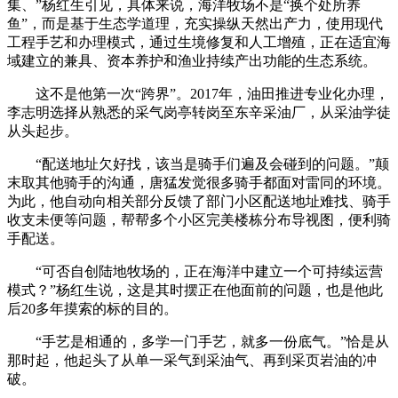
集、”杨红生引见，具体来说，海洋牧场不是“换个处所养
鱼”，而是基于生态学道理，充实操纵天然出产力，使用现代
工程手艺和办理模式，通过生境修复和人工增殖，正在适宜海
域建立的兼具、资本养护和渔业持续产出功能的生态系统。
这不是他第一次“跨界”。2017年，油田推进专业化办理，
李志明选择从熟悉的采气岗亭转岗至东辛采油厂，从采油学徒
从头起步。
“配送地址欠好找，该当是骑手们遍及会碰到的问题。”颠
末取其他骑手的沟通，唐猛发觉很多骑手都面对雷同的环境。
为此，他自动向相关部分反馈了部门小区配送地址难找、骑手
收支未便等问题，帮帮多个小区完美楼栋分布导视图，便利骑
手配送。
“可否自创陆地牧场的，正在海洋中建立一个可持续运营
模式？”杨红生说，这是其时摆正在他面前的问题，也是他此
后20多年摸索的标的目的。
“手艺是相通的，多学一门手艺，就多一份底气。”恰是从
那时起，他起头了从单一采气到采油气、再到采页岩油的冲
破。