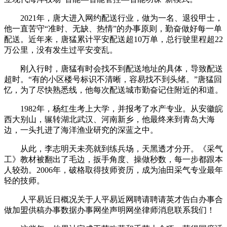
2021年，唐大进入网约配送行业，做为一名、退役甲士，
他一直苦守“准时、无缺、热情”的办事原则，勤奋做好每一单
配送。近年来，唐猛累计平安配送超10万单，总行驶里程超22
万公里，没有发生过平安变乱。
刚入行时，唐猛有时会找不到配送地址的具体，导致配送
超时。“有的小区楼号标识不清晰，容易找不到头绪。”唐猛回
忆，为了尽快熟悉线，他每次配送城市勤奋记住附近的和道。
1982年，杨红生考上大学，并报考了水产专业。从安徽皖
西大别山，辗转湖北武汉、河南新乡，他最终来到青岛大海
边，一头扎进了海洋渔业研究的深蓝之中。
从此，李志明天未亮就到练兵场，天黑透才分开。《采气
工》教材被翻出了毛边，扳手角度、操做秒数，每一步都跟本
人较劲。2006年，破格取得技师资历，成为油田采气专业最年
轻的技师。
人平易近日概况关于人平易近网聘请聘请英才告白办事合
做加盟供稿办事数据办事网坐声明网坐律师消息联系我们！