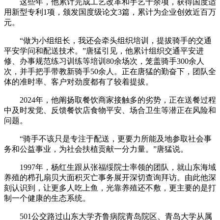
这些年，他累计完成工艺改革和手艺十余项，获得国度适
用新型专利1项，颁发国度级论文3篇，累计为企业创效近百万
元。
“做为小组组长，我还会牵头组织培训，提拔骑手的交通
平安学问和配送技术。”唐猛引见，他累计组织交通平安进
修、办事规范练习训练等培训80余场次，笼盖骑手300余人
次，并手把手带教新骑手50余人。正在唐猛的勤奋下，团队全
体的准时率、客户对劲度都有了较着提拔。
2024年，他阐扬取餐饮商家接触多的劣势，正在送餐过程
中及时发觉、反馈餐饮店食物平安、场合卫生等潜正在风险和
问题。
“骑手不该只是专注于配送，更要力所能及地参取社会事
务和公益事业，为社会扶植贡献一分力量。”唐猛说。
1997年，杨红生跟从张福绥院士率领的团队，就山东海域
养殖的栉孔扇贝大面积灭亡事务展开深切查询拜访。由此他深
刻认识到，让更多人吃上鱼，光靠养殖还不敷，更主要的是打
制一个健康的生态系统。
501公交路过山东大学齐鲁病院青岛院区、青岛大学从属