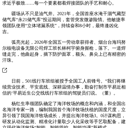
求近乎极致……每一个要素都着焊接团队的手艺和耐心。
疆场从不只是油气井。2021年，全国首座水淹干涸气藏型
储气库“永21储气库”投运期间，套管突发微渗险情。他敏捷率
领团队使用“立体堵漏系统”，持续奋和8小时，最终逢凶化
吉。
弧亮光起，2026年全国五一劳动章获得者、烟台台海玛努
尔核电设备无限公司焊工班长林柯宇俯身握枪，落下。一道焊
缝走完，他曲起身，摘下防护面罩，额头、鼻尖上已有精密的
汗珠。
日前，501线行车班组被授予全国工人前锋号。“我们将继
续营业技术、平安底线、深耕温情办事，勤奋打制市平易近相
信的‘平易近生公交线线行车班组的驾驶员们说。（董）。
杨红生率领团队确定了海洋牧场的概念和内涵，和全国出
名海洋专家一路，编制我国首个海洋牧场扶植的国度尺度，立
异引领了我国海洋牧场成长，并提出海洋牧场3。0计谋构思，
研发从动化监测、精准化计量取少人化采收等手艺取配备，建
立现代海洋牧场“智能—智能管控—智能功课”新模式。