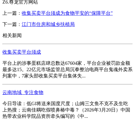
Z6.尊龙官方网站
上一篇：
收集买卖平台须成为食物平安的“保障平台”
下一篇：
江门市住房和城乡扶植局
相关新闻
收集买卖平台须成
平台上的涉事蛋糕店肆总数达67604家，平台企业被罚款金额
最多达15。22亿元市场监管总局沉拳整治电商平台鬼魂外卖系
列案中，7家头部收集买卖平台集体失...
云南地域_专注食物
今日导读：低GI将送来国度尺度；山姆三文鱼不克不及生吃
上热搜；云南佳耦吃假喷鼻椿中毒？（2026年3月20日）中国
热带农业科学院品资所牵头编写的《中...