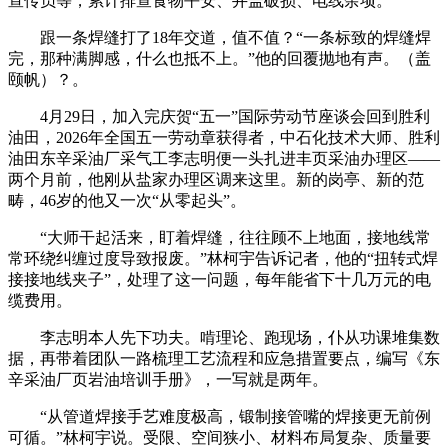
宣传员等，累计排查食物平安、井盖破损、电线余项。
跟一条焊缝打了18年交道，值不值？“一条标致的焊缝焊
完，那种满脚感，什么也抵不上。”他的回覆抛地有声。（盖
颐帆）？。
4月29日，加入完庆贺“五一”国际劳动节座谈会回到胜利
油田，2026年全国五一劳动章获得者，中石化技术大师、胜利
油田东辛采油厂采气工李志明便一头扎进丰页采油办理区——
两个月前，他刚从盐家办理区调来这里。新的岗亭、新的范
畴，46岁的他又一次“从零起头”。
“大师干起活来，盯着焊缝，往往顾不上地面，接地线常
常环绕纠缠过度导致报废。”林柯宇告诉记者，他的“扭转式焊
接接地线夹子”，处理了这一问题，每年能省下十几万元的电
缆费用。
李志明本人先下功夫。啃理论、跑现场，仆从功课堆集数
据，再带着团队一路梳理工艺流程和应急措置要点，编写《东
辛采油厂页岩油培训手册》，一写就是两年。
“从管道焊接手艺难度极高，锻制接管嘴的焊接更无前例
可循。”林柯宇说。受限、空间狭小、材料布局复杂、质量要