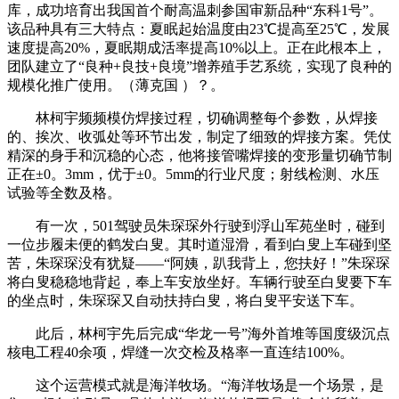
库，成功培育出我国首个耐高温刺参国审新品种“东科1号”。
该品种具有三大特点：夏眠起始温度由23℃提高至25℃，发展
速度提高20%，夏眠期成活率提高10%以上。正在此根本上，
团队建立了“良种+良技+良境”增养殖手艺系统，实现了良种的
规模化推广使用。（薄克国 ）？。
林柯宇频频模仿焊接过程，切确调整每个参数，从焊接
的、挨次、收弧处等环节出发，制定了细致的焊接方案。凭仗
精深的身手和沉稳的心态，他将接管嘴焊接的变形量切确节制
正在±0。3mm，优于±0。5mm的行业尺度；射线检测、水压
试验等全数及格。
有一次，501驾驶员朱琛琛外行驶到浮山军苑坐时，碰到
一位步履未便的鹤发白叟。其时道湿滑，看到白叟上车碰到坚
苦，朱琛琛没有犹疑——“阿姨，趴我背上，您扶好！”朱琛琛
将白叟稳稳地背起，奉上车安放坐好。车辆行驶至白叟要下车
的坐点时，朱琛琛又自动扶持白叟，将白叟平安送下车。
此后，林柯宇先后完成“华龙一号”海外首堆等国度级沉点
核电工程40余项，焊缝一次交检及格率一直连结100%。
这个运营模式就是海洋牧场。“海洋牧场是一个场景，是