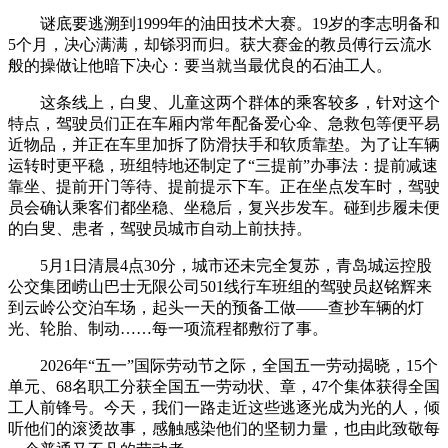
谜底要逃溯到1999年的油田技术大赛。19岁的李志明备和
5个月，决心满满，却铩羽而归。获大赛金的教员傅行云流水
般的操做让他暗下决心：要当就当最优良的石油工人。
这条线上，白叟、儿童这两个群体的乘客较多，针对这个
特点，驾驶员们正在车厢内常年配备爱心伞、急救包等便平易
近物品，并正在车里加拆了防滑扶手和软质靠垫。为了让车辆
运转时更平稳，班组特地还制定了“三提前”办事法：提前减速
靠坐、提前开门等待、提前提示下车。正在坐点发车时，驾驶
员会确认乘客们都坐稳、坐稳后，复兴步发车。碰到步履未便
的白叟、患者，驾驶员城市自动上前扶持。
5月1日清晨4点30分，城市还未完全复苏，青岛城运控股
公交集团崂山巴士无限公司501线行车班组的驾驶员赵铭辉来
到云岭公交泊车场，起头一天的预备工做——查抄车辆的灯
光、轮胎、制动……每一项流程都敷衍了事。
2026年“五一”国际劳动节之际，全国五一劳动揭晓，15个
单元、68名职工分获全国五一劳动状、章，47个集体获得全国
工人前锋号。今天，我们一路走近这些逃逐光成为光的人，倾
听他们的滚烫故事，感触感染他们的坚韧力量，也由此致敬每