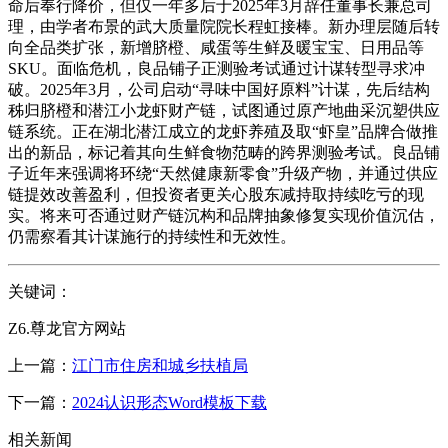
命后奉行降价，但仅一年多后于2025年3月辞任董事长兼总司
理，由学者布景的武大质量院院长程虹接棒。新办理层随后转
向全品类扩张，新增脐橙、咸蛋等生鲜及暖宝宝、日用品等
SKU。面临危机，良品铺子正测验考试通过计谋转型寻求冲
破。2025年3月，公司启动“寻味中国好原料”计谋，先后结构
秭归脐橙和潜江小龙虾财产链，试图通过原产地曲采沉塑供应
链系统。正在湖北潜江成立的龙虾养殖及取“虾皇”品牌合做推
出的新品，标记着其向生鲜食物范畴的跨界测验考试。良品铺
子近年来强调将环绕“天然健康新零食”升级产物，并通过供应
链提效改善盈利，但投资者更关心股东减持取持续吃亏的现
实。将来可否通过财产链沉构和品牌抽象修复实现价值沉估，
仍需察看其计谋施行的持续性和无效性。
关键词：
Z6.尊龙官方网站
上一篇：
江门市住房和城乡扶植局
下一篇：
2024认识形态Word模板下载
相关新闻