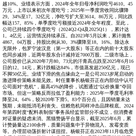
越10%。业绩表示方面，2024年全年归母净利润吃亏4610。45
万元，上市以来初次年度吃亏；2025年一季度营收同比骤降
29。34%至17。32亿元，净吃亏扩大至3614。86万元，同比跌
幅达157。85%，单季度吃亏额接近2024年全年程度。至此，
公司已持续四个季度吃亏（2024Q2-Q4及2025Q1），累计达
1。4亿元，运营情况持续承压。自2023年5月以来，累计抛售
4867。04万股，持股比例从30。3%骤降至18。16%。除达永
无限外，包罗宁波汉意（第一大股东）等正在内的前十大股东
也同步减持，近两年股东合计减持近7000万股。二级市场上，
公司股价已从2020年7月80。73元的汗青高点跌至2025年6月16
日的12。14元，累计跌幅达84%，市值蒸发超250亿元，现已
不脚50亿元。业绩下滑的焦点缘由之一是公司2023岁尾启动的
激进降价策略未能见效。时任董事长杨银芬正在内部信中认可
公司面对“危机”，最高45%的降价，试图通过“以价换量”夺回
市场。但这一策略反而拉低了盈利能力：2025年一季度毛利率
降至24。64%，较2020年下滑5。83个百分点，且因销量未达
预期，未能抵消毛利丧失。信赖危机同样冲击品牌根底。2024
年第四时度“配料表制假”事务虽经监管部分不成立，但消费者
对证量的疑虑未消。黑猫赞扬平台显示，截至2025年6月，累
计赞扬量达2100余件，质量问题集中于异物混入、发霉变质
等。办理层动荡折射计谋扭捏。杨银芬正在2023年11月临危受