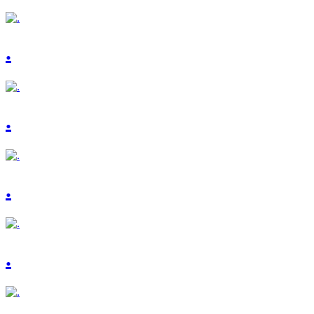
.
.
.
.