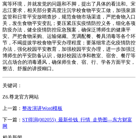
寓等环境，并就发觉的问题和不脚，提出了具体的看法和。宋
志江要求，相关部分要高度注沉学校食物平安工做，加强泉源
监管和日常平安放哨查抄，规范食物市场渠道，严把食物入口
关，发生食物平安变乱；要压紧压实疫情防控义务，细化各项
防疫办法，健全疫情防控应急预案，确保泛博师生的健康平
安。严把食物采购、运输储藏、烹调配餐、餐具消毒等各个环
节，不竭提拔学校食物平安办理程度；要落细常态化疫情防控
办法，强化校园平安教育，加强校园平安办理，进一步加强泛
博师生的平安防备认识，做好校园洁净和教室、宿舍、餐厅等
沉点场合的消毒通风，确保师生食、宿、行、学各方面平安，
整洁、舒服的讲授糊口。
关键词：
Z6.尊龙官方网站
上一篇：
整改演讲Word模板
下一篇：
ST得润(002055)_最新价钱_行情_走势图—东方财富
网
相关新闻