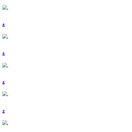
.
.
.
.