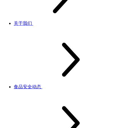
关于我们
食品安全动态