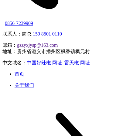
0856-7239909
联系人：简总
159 8501 0110
邮箱：
gzzyxjysp@163.com
地址：贵州省遵义市播州区枫香镇枫元村
中文域名：
中国好辣椒.网址
雷天椒.网址
首页
关于我们