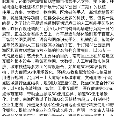
脉相承，还能为桂城扶植聪慧城市供给手艺支持。接下来，桂
城街道处事处还将打算开展千灯湖AI公园（二期）的扶植，
使用云办事、大数据、物联网、区块链等手艺，新增聪慧景不
雅、聪慧健身等功能，使群众享受更多的科技手艺。值得一提
的是，为了让市平易近感遭到更切近糊口的人工智能手艺取体
验，昨日百度还调配“百度AI大巴”到勾当现场进行为期一日的
展现。正在这台智能大巴上，市平易近能够体验到基于百度人
工智能的图灵测试、语音和图像识别手艺、机械翻译、智能家
居等代表国内人工智能较高水准的手艺。千灯湖AI公园是南
海区和百度聪慧城市营业部的排名前列合做项目。以5G新一
代消息通信手艺成长为主要标的目的，南海区正正在加速建立
互联的根本设备，鞭策互联网、大数据、人工智能取实体经
济、城市扶植等多方面的深度融合。如加速5G根本设备扶
植，鼎力鞭策5G使用场景化。环绕5G收集配套设备扶植及使
用进行规划，沉点对三山大道等16条城市道、文翰湖等9个沉
点区域进行坐点结构，规划扶植宏坐98座、微坐638座合计736
座，以VR超高清视频、智能、工业互联网、医疗健康等5G沉
点示范范畴，带动企业参取5G使用立异，加速5G使用场景
化。此后，南海区将以千灯湖AI公园扶植为起点，打制科技
企业生态圈，推进龙头领军企业为当地企业进行科技使用和孵
化赋能，提拔当地企业的立异成长能力。声明：本文由入驻核
心平台的做者撰写，除核心账号外，概念仅代表做者本人，不