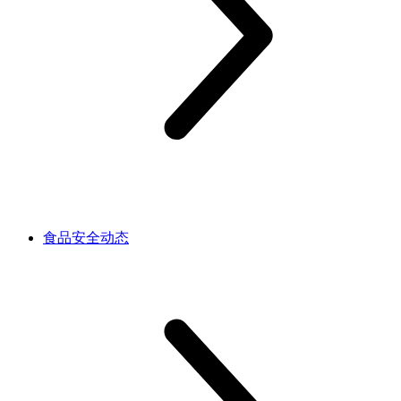
食品安全动态