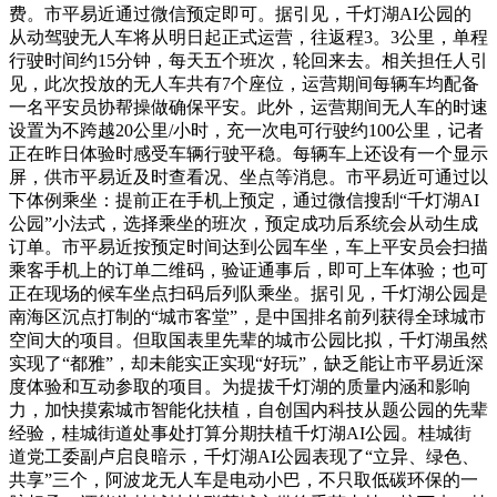
费。市平易近通过微信预定即可。据引见，千灯湖AI公园的
从动驾驶无人车将从明日起正式运营，往返程3。3公里，单程
行驶时间约15分钟，每天五个班次，轮回来去。相关担任人引
见，此次投放的无人车共有7个座位，运营期间每辆车均配备
一名平安员协帮操做确保平安。此外，运营期间无人车的时速
设置为不跨越20公里/小时，充一次电可行驶约100公里，记者
正在昨日体验时感受车辆行驶平稳。每辆车上还设有一个显示
屏，供市平易近及时查看况、坐点等消息。市平易近可通过以
下体例乘坐：提前正在手机上预定，通过微信搜刮“千灯湖AI
公园”小法式，选择乘坐的班次，预定成功后系统会从动生成
订单。市平易近按预定时间达到公园车坐，车上平安员会扫描
乘客手机上的订单二维码，验证通事后，即可上车体验；也可
正在现场的候车坐点扫码后列队乘坐。据引见，千灯湖公园是
南海区沉点打制的“城市客堂”，是中国排名前列获得全球城市
空间大的项目。但取国表里先辈的城市公园比拟，千灯湖虽然
实现了“都雅”，却未能实正实现“好玩”，缺乏能让市平易近深
度体验和互动参取的项目。为提拔千灯湖的质量内涵和影响
力，加快摸索城市智能化扶植，自创国内科技从题公园的先辈
经验，桂城街道处事处打算分期扶植千灯湖AI公园。桂城街
道党工委副卢启良暗示，千灯湖AI公园表现了“立异、绿色、
共享”三个，阿波龙无人车是电动小巴，不只取低碳环保的一