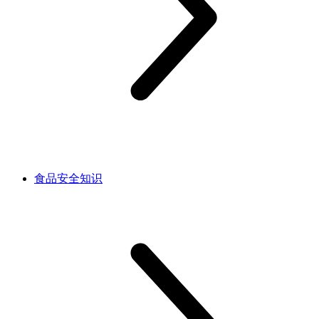
食品安全知识