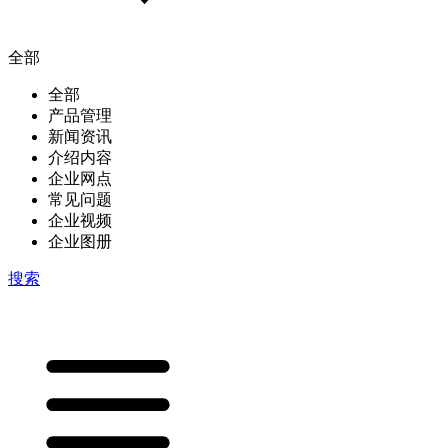
全部
全部
产品管理
新闻资讯
介绍内容
企业网点
常见问题
企业视频
企业图册
搜索