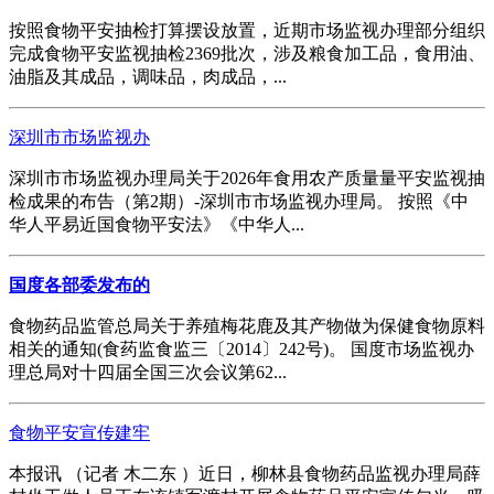
按照食物平安抽检打算摆设放置，近期市场监视办理部分组织
完成食物平安监视抽检2369批次，涉及粮食加工品，食用油、
油脂及其成品，调味品，肉成品，...
深圳市市场监视办
深圳市市场监视办理局关于2026年食用农产质量量平安监视抽
检成果的布告（第2期）-深圳市市场监视办理局。 按照《中
华人平易近国食物平安法》《中华人...
国度各部委发布的
食物药品监管总局关于养殖梅花鹿及其产物做为保健食物原料
相关的通知(食药监食监三〔2014〕242号)。 国度市场监视办
理总局对十四届全国三次会议第62...
食物平安宣传建牢
本报讯 （记者 木二东 ）近日，柳林县食物药品监视办理局薛