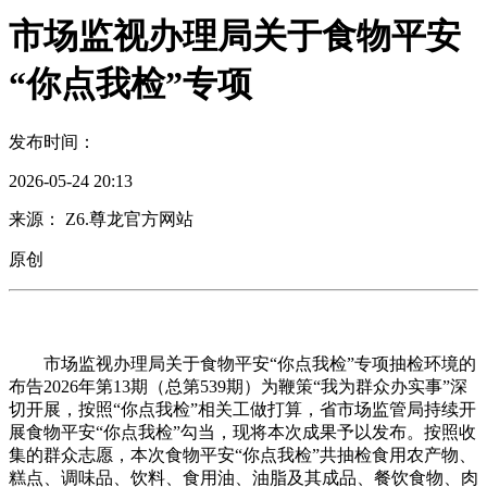
市场监视办理局关于食物平安
“你点我检”专项
发布时间：
2026-05-24 20:13
来源： Z6.尊龙官方网站
原创
市场监视办理局关于食物平安“你点我检”专项抽检环境的
布告2026年第13期（总第539期）为鞭策“我为群众办实事”深
切开展，按照“你点我检”相关工做打算，省市场监管局持续开
展食物平安“你点我检”勾当，现将本次成果予以发布。按照收
集的群众志愿，本次食物平安“你点我检”共抽检食用农产物、
糕点、调味品、饮料、食用油、油脂及其成品、餐饮食物、肉