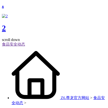
.
2
scroll down
食品安全动态
Z6.尊龙官方网站
>
食品安
全动态
>