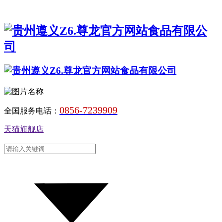
0856-7239909
全国服务电话：
天猫旗舰店