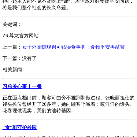
担心起本人能不克不及吃上“饭”。若何应对好食物平安问题，
将是我们整个社会的长久命题。
关键词：
Z6.尊龙官方网站
上一篇：
女子外卖惊现创可贴误食事务：食物平安再敲警
下一篇：没有了
相关新闻
习总关心事｜一餐
正在面点档口前，顾客可曲旁不雅到制做过程。张晓丽担任的
馒头摊位曾经开了20多年，她向顾客呼喊着：暖洋洋的馒头、
花卷现做现卖，我们的油转基因...
“食”刻守护校园