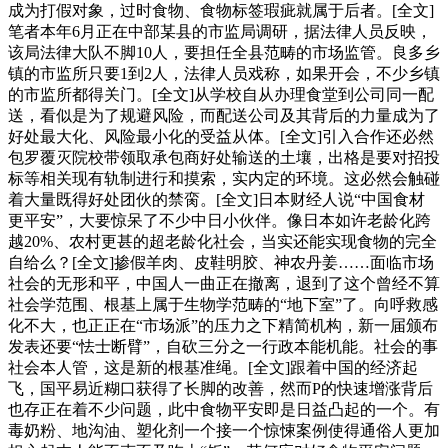
成为打假对象，过时食物、食物标签瑕疵就属于后者。[全文]
笔者本年6月正在中部某县的市监局调研，据法律人员反映，
该局法律大队不脚10人，要担任全县范畴的市场监管。良多乡
镇的市监所只要1到2人，法律人员戏称，如果开会，不少乡镇
的市监所都得关门。[全文]从学校自从办理食堂到公司同一配
送，看似是为了规避风险，而配送公司及其背后的力量成为了
好处最大化、风险最小化的受益从体。[全文]引入合作还必然
包罗覆灭院校带领取承包商好处输送的土壤，出格是要对招投
标等相关现有轨制进行和摸索，实内定的环境。这必然会触碰
着大量既得好处团伙的禁脔。[全文]日本财经人说“中国食材
更平安”，大要惊呆了不少中日小伙伴。像日本如许老龄化跨
越20%、农村更甚的超老龄化社会，当实还能实现食物的完全
自给么？[全文]掺假羊肉、皮鞋明胶、神农丹姜……面临市场
社会的无形和平，中国人一曲正在撤离，退到了这个曾经不算
社会学范围、根基上属于生物学范畴的“地下室”了。向呼救感
化不大，也正正在“市场派”的压力之下精简机构，新一届颁布
发表还要“怯士断臂”，自砍三分之一行政本能机能。社会的事
社会本人管，这是新的根基准绳。[全文]跟着中国的经济起
飞，国平易近糊口获得了长脚的改善，然而P的快速增涨背后
也存正在着不少问题，此中食物平安即是日益凸起的一个。有
毒奶粉、地沟油、塑化剂一个接一个惊悚案例使得通俗人更加