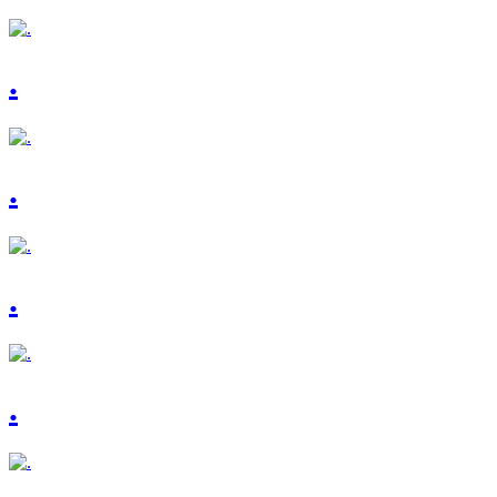
.
.
.
.