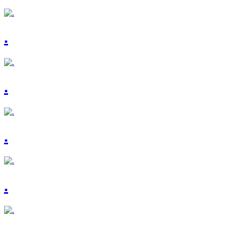
.
.
.
.