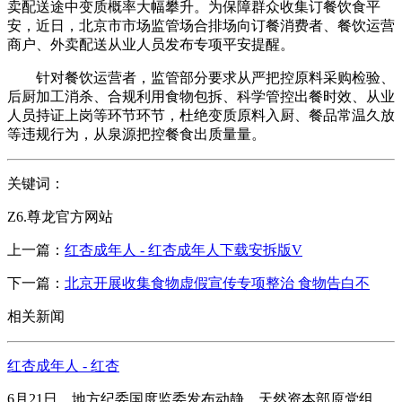
卖配送途中变质概率大幅攀升。为保障群众收集订餐饮食平
安，近日，北京市市场监管场合排场向订餐消费者、餐饮运营
商户、外卖配送从业人员发布专项平安提醒。
针对餐饮运营者，监管部分要求从严把控原料采购检验、
后厨加工消杀、合规利用食物包拆、科学管控出餐时效、从业
人员持证上岗等环节环节，杜绝变质原料入厨、餐品常温久放
等违规行为，从泉源把控餐食出质量量。
关键词：
Z6.尊龙官方网站
上一篇：
红杏成年人 - 红杏成年人下载安拆版V
下一篇：
北京开展收集食物虚假宣传专项整治 食物告白不
相关新闻
红杏成年人 - 红杏
6月21日，地方纪委国度监委发布动静，天然资本部原党组，