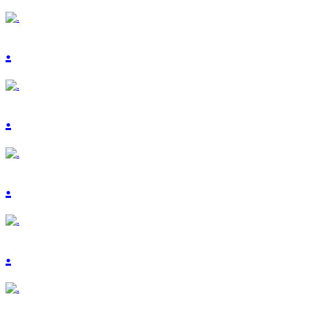
.
.
.
.