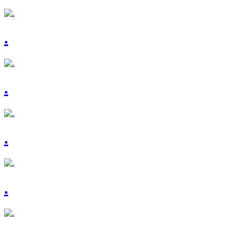
.
.
.
.