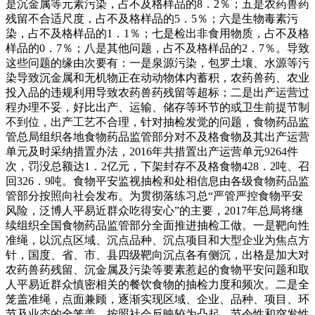
是沉金属等元素污染，占不及格样品的8．2％；五是农药兽药
残留不合适尺度，占不及格样品的5．5％；六是生物毒素污
染，占不及格样品的1．1％；七是检出非食用物质，占不及格
样品的0．7％；八是其他问题，占不及格样品的2．7％。导致
这些问题的缘由次要有：一是泉源污染，包罗土壤、水源等污
染导致沉金属和无机物正在动动物体内蓄积，农药兽药、农业
投入品的违规利用导致农药兽药残留等超标；二是出产运营过
程办理不妥，好比出产、运输、储存等环节的或卫生前提节制
不到位，出产工艺不合理，针对抽检发觉的问题，食物药品监
管总局组织各地食物药品监管部分对不及格食物及其出产运营
单元及时采纳措置办法，2016年共措置出产运营单元9264件
次，罚没总额达1．2亿元，下架封存不及格食物428．2吨、召
回326．9吨。食物平安监视抽检和处相信息由各级食物药品监
管部分按照向社会发布。为贯彻落练习总“严管严控食物平安
风险，泛博人平易近群众吃得安心”的主要，2017年总局将继
续组织全国食物药品监管部分全面推进抽检工做。一是靶向性
准绳，以沉点区域、沉点品种、沉点项目和大型企业为焦点方
针，国度、省、市、县四级靶向沉点各有侧沉，出格是加大对
农药兽药残留、沉金属及污染等要素惹起的食物平安问题和取
人平易近群众慎密相关的餐饮食物的抽检力度和频次。二是全
笼盖准绳，点面兼顾，逐渐实现区域、企业、品种、项目、环
节及业态的全笼盖。按照社会反映较为凸起、节令性和突发性