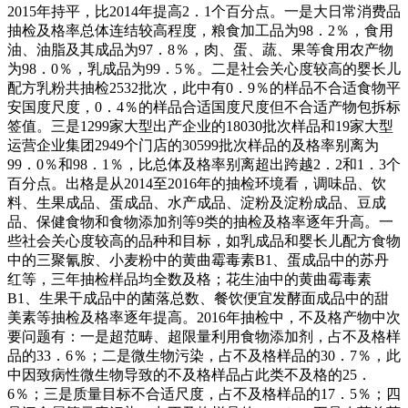
2015年持平，比2014年提高2．1个百分点。一是大日常消费品
抽检及格率总体连结较高程度，粮食加工品为98．2％，食用
油、油脂及其成品为97．8％，肉、蛋、蔬、果等食用农产物
为98．0％，乳成品为99．5％。二是社会关心度较高的婴长儿
配方乳粉共抽检2532批次，此中有0．9％的样品不合适食物平
安国度尺度，0．4％的样品合适国度尺度但不合适产物包拆标
签值。三是1299家大型出产企业的18030批次样品和19家大型
运营企业集团2949个门店的30599批次样品的及格率别离为
99．0％和98．1％，比总体及格率别离超出跨越2．2和1．3个
百分点。出格是从2014至2016年的抽检环境看，调味品、饮
料、生果成品、蛋成品、水产成品、淀粉及淀粉成品、豆成
品、保健食物和食物添加剂等9类的抽检及格率逐年升高。一
些社会关心度较高的品种和目标，如乳成品和婴长儿配方食物
中的三聚氰胺、小麦粉中的黄曲霉毒素B1、蛋成品中的苏丹
红等，三年抽检样品均全数及格；花生油中的黄曲霉毒素
B1、生果干成品中的菌落总数、餐饮便宜发酵面成品中的甜
美素等抽检及格率逐年提高。2016年抽检中，不及格产物中次
要问题有：一是超范畴、超限量利用食物添加剂，占不及格样
品的33．6％；二是微生物污染，占不及格样品的30．7％，此
中因致病性微生物导致的不及格样品占此类不及格的25．
6％；三是质量目标不合适尺度，占不及格样品的17．5％；四