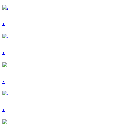
.
.
.
.