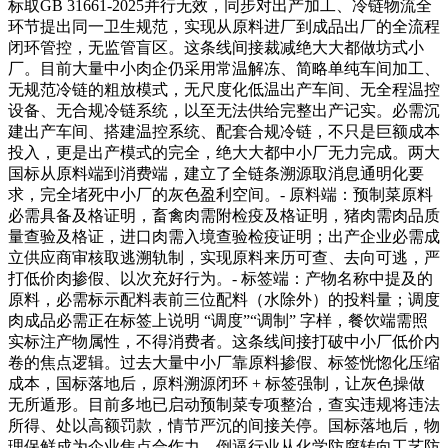
标取GB 31661-2025并行无效，同步对出产加工、冷链物流全
环节提出同一卫生规范，实现从原料进厂到成品出厂的全流程
闭环管控，无监管盲区。这条线间接裁减绝大大都做坊式小
厂。目前大量中小肉企仍采用常温解冻、简略单纯车间加工、
无规范冷链的粗放模式，无尺度化低温出产车间、无全程温控
设备、无合规冷链系统，以至无法供给完整出产记实。必需沉
建出产车间、搭建温控系统、配套合规冷链，不只是巨额成本
投入，更是出产模式的完全，绝大大都中小厂无力完成。两大
国标从原料端到消费端，建立了全链条溯源取消息通明化要
求，完全堵死中小厂的灰色盈利空间。- 原料端：预制菜原料
必需具备及格证明，畜禽肉需附检疫及格证明，猪肉需肉品质
量查验及格证，进口肉需入境查验检疫证明；出产企业必需成
立供应商审核取逃溯轨制，实现原料来历可查、去向可逃，严
打低价肉掺假、以次充好行为。- 标签端：产物名称中提及的
原料，必需标示配料表前三位配料（水除外）的投料量；调度
肉成品必需正在标签上说明 “调度”“调制” 字样，餐饮端需照
实标注产物属性，不得消费者。这条线间接打破中小厂低价内
卷的焦点逻辑。过去大量中小厂靠原料掺假、标签恍惚化压缩
成本，国标落地后，原料溯源闭环 + 标签强制，让灰色操做
无所遁形。目前多地已启动预制菜专项整治，查实违规将违法
所得、处以高额罚款，情节严沉的间接关停。国标落地后，物
理保鲜成为企业焦点合作力，倒逼行业从化学防腐转向工艺防