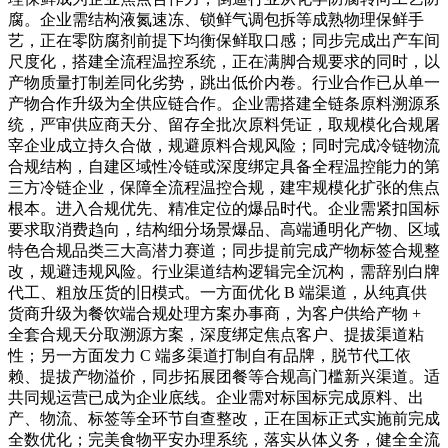
腐。企业需结构液氮速冻、锁鲜气调包拆等成熟物理保鲜手
艺，正在零防腐剂前提下均衡保鲜取口感；同步完成出产车间
尺度化，搭建全流程温控系统，正在满脚合规要求的同时，以
产物质量打制差同化劣势，跳出低价内卷。行业合作已从单一
产物合作升级为全供应链合作。企业需搭建全链条原料溯源系
统，严审供应商天分、留存全批次原料凭证，取规模化合规屠
宰企业成立持久合做，规避原料合规风险；同时完成冷链物流
合规结构，自建区域性冷链或深度绑定具备全程温控能力的第
三方冷链企业，保障全流程温控合规，建牢规模化扩张的焦点
根本。进入合规优先、精准定位的爆品时代。企业需紧扣国标
要求取消费趋向，结构细分场景爆品、高端通明化产物、区域
特色合规品类三大高潜力赛道；同步提前完成产物标签合规整
改，规避违规风险。行业渠道结构逻辑完全沉构，需辞别白牌
代工、粗放压货的旧模式。一方面优化 B 端渠道，从纯真供
货商升级为餐饮端合规处理方案办事商，为客户供给产物 +
全套合规天分取溯源方案，深度绑定焦点客户、提拔渠道粘
性；另一方面发力 C 端多渠道打制自有品牌，脱节代工依
赖、提拔产物溢价，同步拓展团餐等合规高门槛新兴渠道。适
共同规运营已成为企业底线。企业需对标国标完成原料、出
产、物流、标签等全环节自查整改，正在国标正式实施前完成
全数优化；完美食物平安办理系统，落实从体义务，健全全流