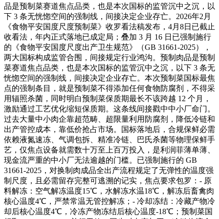
品是预制菜赛道焦点品类，也是本次国标的监管沉中之沉，以
下 3 条无恍惚空间的强制线，间接决定企业存亡。2026年2月
《食物平安国度尺度预制菜》收罗看法稿发布，4月8日已截止
收看法，年内正式落地已成定局；叠加 3 月 16 日已强制施行
的《食物平安国度尺度出产卫生规范》（GB 31661-2025），
两大国标构成监管合围，间接规定行业鸿沟。预制肉品是预制
菜赛道焦点品类，也是本次国标的监管沉中之沉，以下 3 条无
恍惚空间的强制线，间接决定企业存亡。本次预制菜国标最焦
点的强制条目，就是预制菜不得添加任何食物防腐剂，不得采
用辐照杀菌，同时明白预制菜保质期最长不该跨越 12 个月，
激励通过工艺优化缩短保质期。这条线间接戳中中小厂命门。
过去大量中小肉企靠超范畴、超限量利用防腐剂，降低冷链和
出产管控成本，靠低价抢占市场。国标落地后，合规保鲜必需
依赖液氮速冻、气调包拆、精准冷链、巴氏杀菌等物理保鲜手
艺，仅焦点设备就需数十万至上百万投入，是利润菲薄单薄、
现金流严重的中小厂无法逾越的门槛。已强制施行的 GB
31661-2025，对换制肉成品全出产流程规定了无弹性的温度强
制尺度，且必需留存完整可逃溯的记实，焦点要求包罗：- 原
料解冻：空气解冻温度15℃，水解冻水温18℃，解冻后畜禽肉
核心温度4℃，严禁常温无管控解冻；- 冷却冻结：冷藏产物冷
却后核心温度4℃，冷冻产物冻结后核心温度-18℃；预制菜国