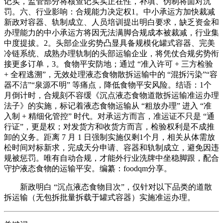
记实，监管部分将核查记实实正在性，补填、伪制将面对沉
罚。六、行业影响：合规能力决定权1。中小承运方加快裁减
新政对容器、轨制成立、人员培训提出明白要求，缺乏资金和
办理能力的中小承运方将因无法满脚合规成本被裁减，行业集
中度提拔。2。头部企业劣势凸显具备规模化罐式容器、完美
冷链系统、成熟办理轨制的头部运输企业，将凭仗合规劣势衔
接更多订单，3。食物平安防地；通过 “准入许可 + 三方检验
+ 全程逃溯”，无效处理液态食物散拆运输中的 “混拆污染”“容
器不洁”“泉源不明” 等痛点，降低食物平安风险。结语：1个
月倒计时，合规刻不容缓《沉点液态食物道散拆运输准运办理
法子》的实施，标记着液态食物运输从 “粗放办理” 进入 “准
入制 + 精细化管控” 时代。对承运方而言，准运证不只是 “通
行证”，更是权；对发货方和收货方而言，检验权利是不成推
卸的义务。距离 7 月 1 日强制实施仅剩1个月，相关从体需放
松时间对标新求，完成天分申请、容器和轨制成立，避免因违
规被惩罚。唯有自动合规，才能外行业洗牌中坐稳脚跟，配合
守护液态食物的运输平安。编纂：foodqm分享。
新政明白 “沉点液态食物目次”，仅针对以下品类的道散
拆运输（无包拆批量拆载于罐式容器）实施准运办理。