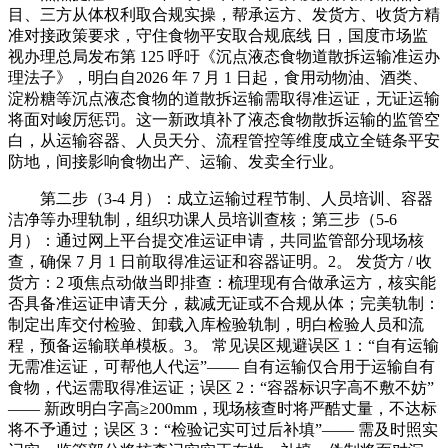
目、三方从体权利取合规实操，帮承运方、发货方、收货方精
准对接政策要求，守住食物平安取合规底线 日，国度市场监
视办理总局发布第 125 呼吁《沉点液态食物道散拆运输准运办
理法子》，明白自2026 年 7 月 1 日起，食用动物油、酒类、
淀粉糖等沉点液态食物的道散拆运输需取得准运证，无证运输
将面对峻厉惩罚。这一新政填补了液态食物散拆运输的监管空
白，从运输容器、人员天分、流程管控等维度成立全链条平安
防地，间接影响食物出产、运输、发卖全行业。
第二步（3-4 月）：成立运输过程节制、人员培训、容器
洁净等办理轨制，组织功课人员培训查核；第三步（5-6
月）：通过网上平台提交准运证申请，共同监管部分现场核
查，确保 7 月 1 日前取得准运证和容器证明。2。 发货方 / 收
货方：2 项焦点动做当即排查：梳理现有合做承运方，核实能
否具备准运证申请天分，裁减无证或不合规从体；完美轨制：
制定出库交付检验、卸载入库检验轨制，明白检验人员和流
程，预备运输联单模板。3。 常见误区规避误区 1：“自有运输
无需准运证，可帮他人代运”—— 自有运输仅合用于运输自有
食物，代运需取得准运证；误区 2：“容器标识字高不敷不妨”
—— 新政明白字高≥200mm，现场核查时将严酷丈量，不达标
将不予通过；误区 3：“检验记实可过后补填”—— 需及时照实