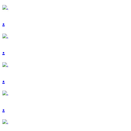
.
.
.
.