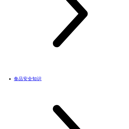
食品安全知识