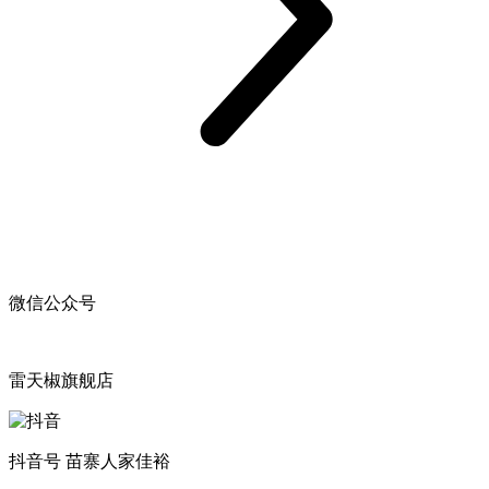
微信公众号
雷天椒旗舰店
抖音号 苗寨人家佳裕