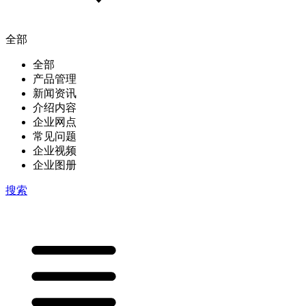
全部
全部
产品管理
新闻资讯
介绍内容
企业网点
常见问题
企业视频
企业图册
搜索