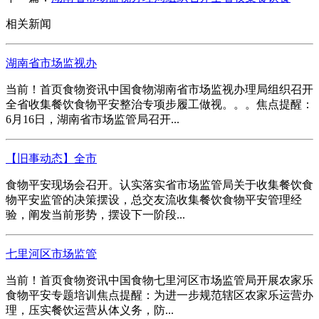
相关新闻
湖南省市场监视办
当前！首页食物资讯中国食物湖南省市场监视办理局组织召开
全省收集餐饮食物平安整治专项步履工做视。。。焦点提醒：
6月16日，湖南省市场监管局召开...
【旧事动态】全市
食物平安现场会召开。认实落实省市场监管局关于收集餐饮食
物平安监管的决策摆设，总交友流收集餐饮食物平安管理经
验，阐发当前形势，摆设下一阶段...
七里河区市场监管
当前！首页食物资讯中国食物七里河区市场监管局开展农家乐
食物平安专题培训焦点提醒：为进一步规范辖区农家乐运营办
理，压实餐饮运营从体义务，防...