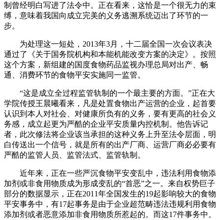
制曾经明白写进了法令中。正在看来，这恰是一个很无力的束
缚，意味着我国向成立完美的义务逃溯系统迈出了环节的一
步。
为处理这一短处，2013年3月，十二届全国一次会议表决
通过了《关于国务院机构和本能机能改变方案的决定》。按照
这个方案，新组建的国度食物药品监视办理总局对出产、畅
通、消费环节的食物平安实施同一监管。
“这是成立全过程监管轨制的一个最主要的方面。”正在大
学院传授王晨曦看来，凡是处置食物出产运营的企业，起首要
认识到本人对社会、对健康所负有的义务，要有更高的社会义
务感，成立起更为严酷的企业平安质量内控机制。他告诉记
者，此次修法将企业该当承担的这种义务上升至法令层面，明
白传送出一个信号，就是所有的出产厂商、运营厂商必必要有
严酷的监管人员、监管法式、监管轨制。
近年来，正在一些严沉食物平安变乱中，违法利用食物添
加剂或非食用物质成为形成变乱的“首恶”之一。来自权势巨子
部分的数据显示，正在2011年全国发生的19起影响较大的食物
平安事务中，有17起事务是由于企业超范畴违法违规利用食物
添加剂或者恶意添加非食用物质所惹起的。而这17件事务中。