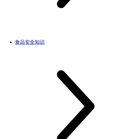
食品安全知识