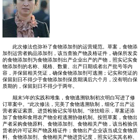
此次修法也弥补了食物添加剂的运营规范。草案，食物添
加剂运营者购品添加剂，该当查验产物及格证件，确保所发卖
的食物添加剂为食物添加剂出产企业出产的产物，照实记实食
物添加剂的名称、规格、数量、出产日期或者出产批号等内
容，并保留相关凭证，确保食物添加剂可逃溯；记实和凭证的
保留刻日不得少于食物添加剂保质期满后六个月，没有明白保
质期的，保留刻日不得少于两年。
颠末5年的实践和堆集，食物逃溯轨制初次明白写进了修
订草案中。“此次修法，完美了食物逃溯轨制，细化了出产运
营者索证索票、进货检验记实等轨制。”张怯暗示，草案还添
加了食物和食用农产物全程逃溯协做机制。按照草案，食物出
产者采购食物原料、食物添加剂、食物相关产物，该当检验供
货者的许可证和产物及格证件；食物出产企业该当成立食物原
料、食物添加剂、食物相关产物进货记度，照实记实其名称、