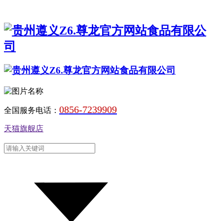
0856-7239909
全国服务电话：
天猫旗舰店