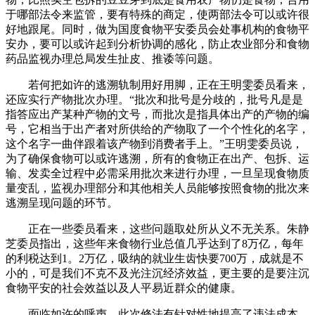
于哪部法令来监管，要有特殊的商定，使两部法令可以或许很
好地跟尾。同时，做为国度食物平安委员会处事机构的食物平
安办，要可以或许起到分析协调的感化，防止农业部分和食物
药品监视办理总局发生扯皮、推诿等问题。
若何把如许的逃溯轨制用好用脚，正在王明雯委员看来，
还应实行产物批次办理。“批次和批号是分歧的，批号凡是是
指答应出产某种产物的文号，而批次是指具体出产的产物的编
号，它相当于出产者对所供给的产物取了一个个性化的名字，
这个名字一曲伴跟着该产物到消费者手上。”王明雯委员说，
为了确保食物可以或许逃溯，所有的食物正在出产、包拆、运
输、发卖全过程中必需采用批次来进行办理，一旦呈现食物质
量变乱，监视办理部分和其他相关人员能够按照食物的批次来
逃溯呈现问题的环节。
正在一些委员看来，这些问题取处所从义不无关系。朱静
芝委员指出，这些年来食物行业总值几乎达到了8万亿，每年
的利税达到1。2万亿，吸纳的就业生齿快要700万，成就是不
小的，可是我们不克不及光注沉经济效益，更主要的是要注沉
食物平安的社会效益以及人平易近群众的健康。
面临如许的呼声，此次修法有针对性地提高了违法成本，