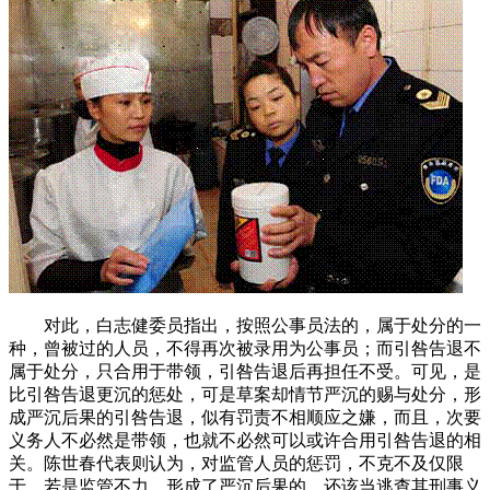
对此，白志健委员指出，按照公事员法的，属于处分的一
种，曾被过的人员，不得再次被录用为公事员；而引咎告退不
属于处分，只合用于带领，引咎告退后再担任不受。可见，是
比引咎告退更沉的惩处，可是草案却情节严沉的赐与处分，形
成严沉后果的引咎告退，似有罚责不相顺应之嫌，而且，次要
义务人不必然是带领，也就不必然可以或许合用引咎告退的相
关。陈世春代表则认为，对监管人员的惩罚，不克不及仅限
于，若是监管不力，形成了严沉后果的，还该当逃查其刑事义