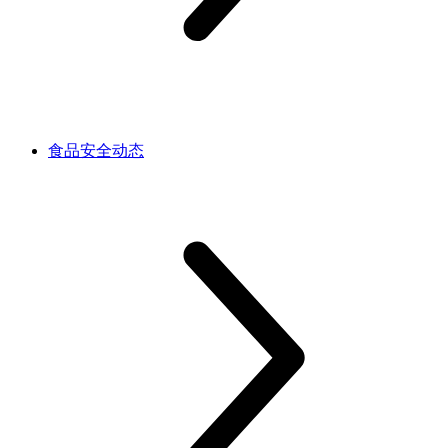
食品安全动态