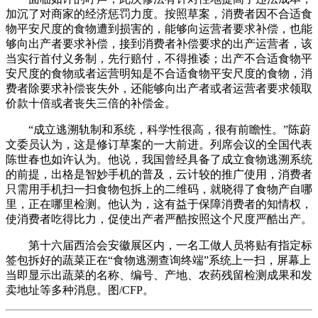
加沉了对商家的经济惩罚力度。按照草案，消费者因不合适食
物平安尺度的食物遭到损害的，能够向运营者要求补偿，也能
够向出产者要求补偿，接到消费者补偿要求的出产运营者，该
当实行首付义务制，先行赔付，不得推诿；出产不合适食物平
安尺度的食物或者运营明知是不合适食物平安尺度的食物，消
费者除要求补偿丧失外，还能够向出产者或者运营者要求领取
价款十倍或者丧失三倍的补偿金。
“成立逃溯轨制和系统，科学性很高，很有前瞻性。”陈蔚
文委员认为，这是修订草案的一大前进。列席会议的全国代表
陈世春也如许认为。他说，我国曾经具备了成立食物逃溯系统
的前提，出格是智妙手机的普及，云计较的推广使用，消费者
只需用手机扫一扫食物包拆上的二维码，就晓得了食物产自哪
里，正在哪里检测。他认为，这有益于保障消费者的知情权，
使消费者吃得比力，促使出产者严酷按照这个尺度严酷出产。
第十六届西洽会安徽展区内，一名工做人员将贴有指定标
签包拆好的蔬菜正在“食物逃溯查询终端”系统上一扫，屏幕上
当即显示出蔬菜的名称、编号、产地、农药残留检测成果和发
卖地址等多种消息。图/CFP。