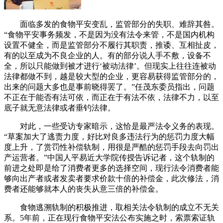
面临多发的食物平安变乱，监管部分的失职、难辞其咎。
“食物平安事务频发，不是因为没有法令来管，不是国内机构
设置不健全，而是监管部分不履行其职责，推诿、互相扯皮，
有的以至成为不良企业的人。有的部分说人手不敷，设备不
全，所以只能做到被才进行‘被动法律’。但现实上往往连被动
法律都做不到，越是较大型的企业，更容易获得监管部分的，
出来的问题大多也是事前晓得罢了。”任茂东委员指出，问题
不正在于能否有法可依，而正在于有法不依，法律不力，以至
底子就无意法律或者垂钓法律。
对此，一些受访专家暗示，这恰是最严法令义务的表现。
“草案加大了逃责力度，好比对良多违法行为的惩罚力度大幅
度上升，了赏罚性补偿轨制，用很是严酷的惩罚手段去向罚出
产运营者。”中国人平易近大学院传授告诉记者，这个轨制的
前进之处即是给了消费者更多的选择空间，现行法令消费者能
够向出产者或者发卖者要求价款十倍的补偿金，此次修法，消
费者还能够就本人的丧失从意三倍的补偿金。
食物逃溯轨制的积极推进，取相关法令轨制的成立不无关
系。5年前，正在现行食物平安法公布实施之时，索票索证轨