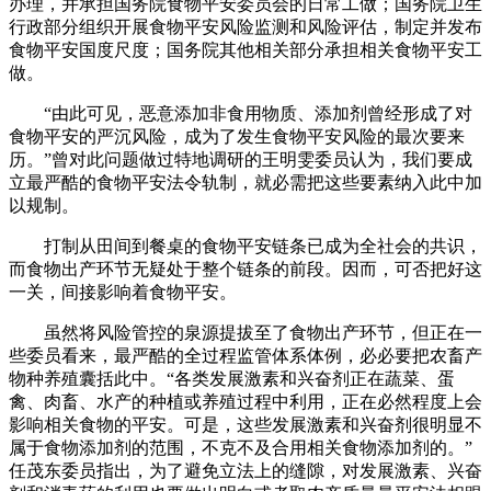
办理，并承担国务院食物平安委员会的日常工做；国务院卫生
行政部分组织开展食物平安风险监测和风险评估，制定并发布
食物平安国度尺度；国务院其他相关部分承担相关食物平安工
做。
“由此可见，恶意添加非食用物质、添加剂曾经形成了对
食物平安的严沉风险，成为了发生食物平安风险的最次要来
历。”曾对此问题做过特地调研的王明雯委员认为，我们要成
立最严酷的食物平安法令轨制，就必需把这些要素纳入此中加
以规制。
打制从田间到餐桌的食物平安链条已成为全社会的共识，
而食物出产环节无疑处于整个链条的前段。因而，可否把好这
一关，间接影响着食物平安。
虽然将风险管控的泉源提拔至了食物出产环节，但正在一
些委员看来，最严酷的全过程监管体系体例，必必要把农畜产
物种养殖囊括此中。“各类发展激素和兴奋剂正在蔬菜、蛋
禽、肉畜、水产的种植或养殖过程中利用，正在必然程度上会
影响相关食物的平安。可是，这些发展激素和兴奋剂很明显不
属于食物添加剂的范围，不克不及合用相关食物添加剂的。”
任茂东委员指出，为了避免立法上的缝隙，对发展激素、兴奋