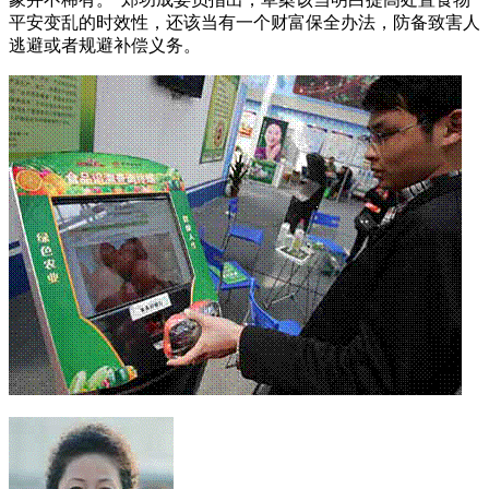
平安变乱的时效性，还该当有一个财富保全办法，防备致害人
逃避或者规避补偿义务。