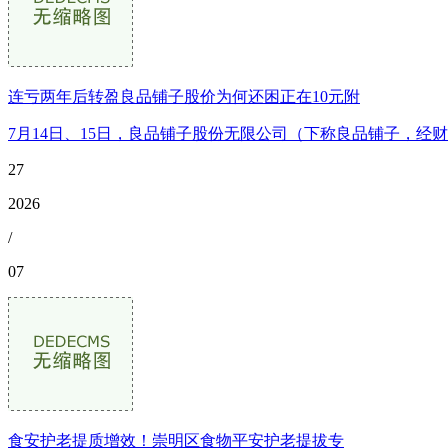
连亏两年后转盈良品铺子股价为何还困正在10元附
7月14日、15日，良品铺子股份无限公司（下称良品铺子，经财政
27
2026
/
07
食安护老提质增效！崇明区食物平安护老提拔专