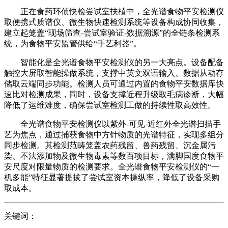
正在食药环侦快检尝试室扶植中，全光谱食物平安检测仪
取便携式质谱仪、微生物快速检测系统等设备构成协同收集，
建立起笼盖“现场筛查-尝试室验证-数据溯源”的全链条检测系
统，为食物平安监管供给“手艺利器”。
智能化是全光谱食物平安检测仪的另一大亮点。设备配备
触控大屏取智能操做系统，支撑中英文双语输入、数据从动存
储取云端同步功能。检测人员可通过内置的食物平安数据库快
速比对检测成果，同时，设备支撑近程升级取毛病诊断，大幅
降低了运维难度，确保尝试室检测工做的持续性取高效性。
全光谱食物平安检测仪以紫外-可见-近红外全光谱扫描手
艺为焦点，通过捕获食物中方针物质的光谱特征，实现多组分
同步检测。其检测范畴笼盖农药残留、兽药残留、沉金属污
染、不法添加物及微生物毒素等数百项目标，满脚国度食物平
安尺度对限量物质的检测要求。全光谱食物平安检测仪的“一
机多能”特征显著提拔了尝试室资本操纵率，降低了设备采购
取成本。
关键词：