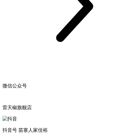
微信公众号
雷天椒旗舰店
抖音号 苗寨人家佳裕