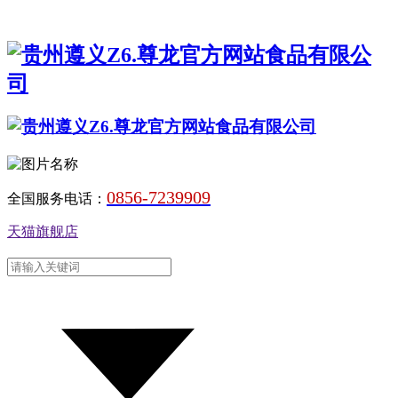
0856-7239909
全国服务电话：
天猫旗舰店