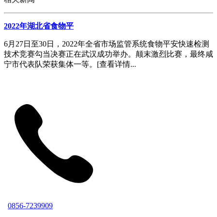
2022年湖北省食物平
6月27日至30日，2022年全省市场监管系统食物平安快速检测
技术竞赛勾当决赛正在武汉成功举办。颠末激烈比赛，最终咸
宁市代表队荣获集体一等。[查看详情...
0856-7239909