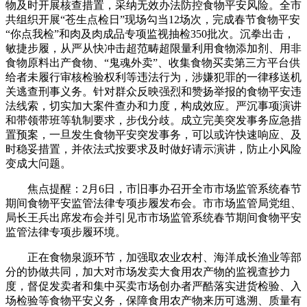
物及时开展核查措置，采纳无效办法防控食物平安风险。全市
共组织开展“苍生点检日”现场勾当12场次，完成春节食物平安
“你点我检”和肉及肉成品专项监视抽检350批次。沉拳出击，
敏捷步履，从严从快冲击超范畴超限量利用食物添加剂、用非
食物原料出产食物、“鬼魂外卖”、收集食物买卖第三方平台供
给者未履行审核检验权利等违法行为，涉嫌犯罪的一律移送机
关逃查刑事义务。针对群众反映强烈和赞扬举报的食物平安违
法线索，切实加大案件查办和力度，构成效应。严沉事项演讲
和带领带班等轨制要求，步伐分歧。成立完美突发事务应急措
置预案，一旦发生食物平安突发事务，可以或许快速响应、及
时稳妥措置，并依法式按要求及时做好请示演讲，防止小风险
变成大问题。
焦点提醒：2月6日，市旧事办召开全市市场监管系统春节
期间食物平安监管法律专项步履发布会。市市场监管局党组、
局长王兵出席发布会并引见市市场监管系统春节期间食物平安
监管法律专项步履环境。
正在食物泉源环节，加强取农业农村、海洋成长渔业等部
分的协做共同，加大对市场发卖大食用农产物的监视查抄力
度，督促发卖者和集中买卖市场创办者严酷落实进货检验、入
场检验等食物平安义务，保障食用农产物来历可逃溯、质量有