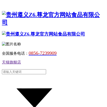
0856-7239909
全国服务电话：
天猫旗舰店