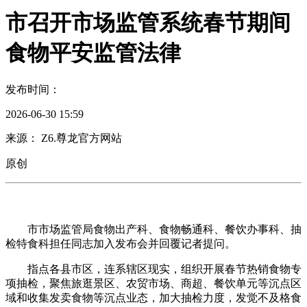
市召开市场监管系统春节期间
食物平安监管法律
发布时间：
2026-06-30 15:59
来源： Z6.尊龙官方网站
原创
市市场监管局食物出产科、食物畅通科、餐饮办事科、抽
检特食科担任同志加入发布会并回覆记者提问。
指点各县市区，连系辖区现实，组织开展春节热销食物专
项抽检，聚焦旅逛景区、农贸市场、商超、餐饮单元等沉点区
域和收集发卖食物等沉点业态，加大抽检力度，发觉不及格食