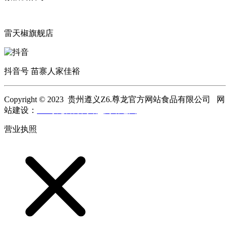
雷天椒旗舰店
抖音号 苗寨人家佳裕
Copyright © 2023 贵州遵义Z6.尊龙官方网站食品有限公司 网
站建设：
Z6.尊龙官方网站
网站地图
营业执照