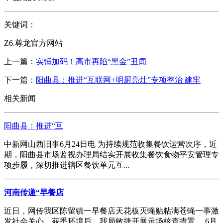
关键词：
Z6.尊龙官方网站
上一篇：
实锤加码！高市再陷“黑金”丑闻
下一篇：
阳曲县：推进“互联网+明厨亮灶”专项整治 建牢
相关新闻
阳曲县：推进“互
中新网山西旧事6月24日电 为持续规范收集餐饮运营次序，近
期，阳曲县市场监视办理局结实开展收集餐饮食物平安管理专
项步履，深切推进辖区餐饮单元互...
河南传递“早餐店
近日，网传我区陈留镇一早餐店天花板灭蝇贴粘满苍蝇一事激
发社会关心。获悉环境后，我局敏捷开展示场核查措置。 6月