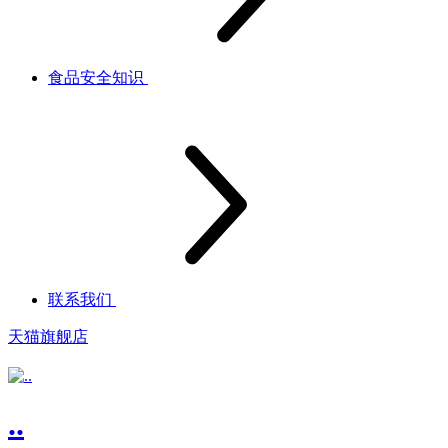
食品安全知识
联系我们
天猫旗舰店
..