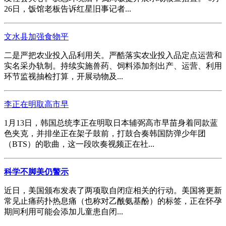
26日，饭馆老板告诉红星旧事记者...
文水县加强食物平
二是严把农业投入品利用关。严酷落实农业投入品定点运营和
实名采办轨制。持续实施兽药、饲料添加剂出产、运营、利用
环节监视抽检打算，开展动物及...
李正在明取高市早
1月13日，韩国总统李正在明取日本辅弼高市早苗身着同款蓝
色夹克，并排坐正在架子鼓前，打鼓合奏韩国防弹少年团
（BTS）的歌曲，这一段吹奏视频正在社...
科学不脚美仍警示
近日，美国颁布发表了两项取自闭症相关的行动。美国将更新
常见止痛药扑热息痛（也称对乙酰氨基酚）的标签，正在怀孕
期间利用可能会添加儿童患自闭...