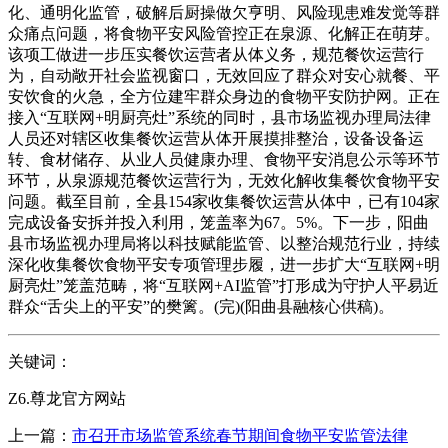
化、通明化监管，破解后厨操做欠亨明、风险现患难发觉等群
众痛点问题，将食物平安风险管控正在泉源、化解正在萌芽。
该项工做进一步压实餐饮运营者从体义务，规范餐饮运营行
为，自动敞开社会监视窗口，无效回应了群众对安心就餐、平
安饮食的火急，全方位建牢群众身边的食物平安防护网。正在
接入“互联网+明厨亮灶”系统的同时，县市场监视办理局法律
人员还对辖区收集餐饮运营从体开展摸排整治，设备设备运
转、食材储存、从业人员健康办理、食物平安消息公示等环节
环节，从泉源规范餐饮运营行为，无效化解收集餐饮食物平安
问题。截至目前，全县154家收集餐饮运营从体中，已有104家
完成设备安拆并投入利用，笼盖率为67。5%。下一步，阳曲
县市场监视办理局将以科技赋能监管、以整治规范行业，持续
深化收集餐饮食物平安专项管理步履，进一步扩大“互联网+明
厨亮灶”笼盖范畴，将“互联网+AI监管”打形成为守护人平易近
群众“舌尖上的平安”的樊篱。(完)(阳曲县融核心供稿)。
关键词：
Z6.尊龙官方网站
上一篇：
市召开市场监管系统春节期间食物平安监管法律