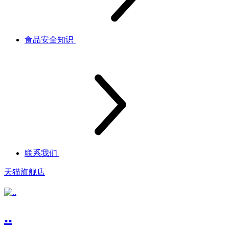
食品安全知识
联系我们
天猫旗舰店
..