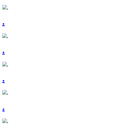
.
.
.
.