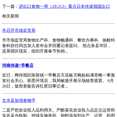
下一篇：
进出口食物一周（29-213）看点日本传递我国出口
相关新闻
市召开市场监管系
市市场监管局食物出产科、食物畅通科、餐饮办事科、抽检特
食科担任同志加入发布会并回覆记者提问。 指点各县市区，
连系辖区现实，组织开展春节热销...
河南传递“早餐店
近日，网传我区陈留镇一早餐店天花板灭蝇贴粘满苍蝇一事激
发社会关心。获悉环境后，我局敏捷开展示场核查措置。 6月
26日，饭馆老板告诉红星旧事记者...
文水县加强食物平
二是严把农业投入品利用关。严酷落实农业投入品定点运营和
实名采办轨制。持续实施兽药、饲料添加剂出产、运营、利用