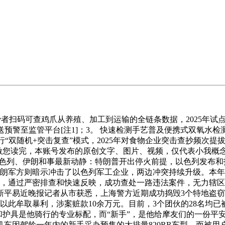
码可查鸡爪从养殖、加工到运输的全链条数据，2025年试点企业
预警至监管平台[注1]；3。 快速检测手艺普及便携式双氧水检
奉行“双随机+突击复查”模式，2025年对食物企业突击查抄频次提拔
感激您读完，本账号发布的原创文字、图片、视频，仅代表小我概
色列、伊朗和事最新动静：特朗普开出停火前提，以色列发布和报
伊朗军方则暗示冲击了以色列军工企业，两边冲突持续升级。本年
9日，通过严密排查和快速反映，成功查处一路违法案件，无力辖区
新平易近晚报记者从市获悉，上海警方近期成功捣毁3个特地盗
，以此牟取暴利，涉案赃款10余万元。目前，3个团伙的28名均
和护具是他骑行的专业标配，而“新手”，是他给摩友们的一份平
车因驾龄一年内的新手采办预售的大排量820RR车型，而被用