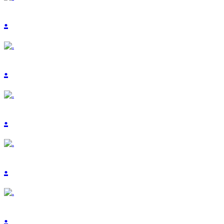
.
.
.
.
.