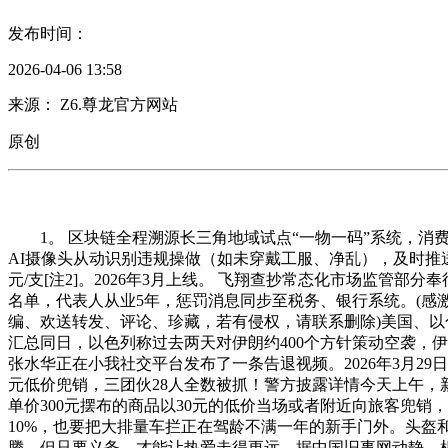
发布时间：
2026-04-06 13:58
来源： Z6.尊龙官方网站
原创
1。 区块链全程溯源长三角地域试点“一物一码”系统，消费者扫
AI摄像头从动识别违规操做（如未穿戴工服、净乱），及时推送
元/支[注2]。2026年3月上线。 飞翔查抄常态化市场监管部分
名单，代表人从业5年，惩罚消息同步至税务、银行系统。(
编、欢送转发、评论、珍藏，若有侵权，请联系删除)美国、以
汇总同日，以色列称过去两天对伊朗约400个方针策动空袭，
张水华正在小我社交平台发布了一条告退视频。2026年3月2
元低价兜销，三团伙28人全数被抓！警方披露详情今天上午，
单价300元摆布的商品以30元的低价当场或者附近向旅客兜销
10%，也要把大排量车拦正在驾龄不满一年的新手门外。头盔
腾，但只要义务，才能让热爱走得更远。据中国旧事网动静，机