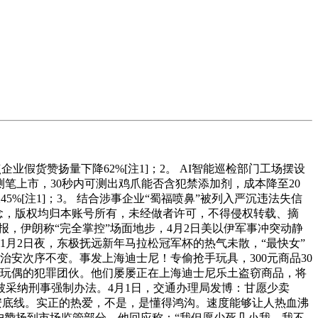
假货赞扬量下降62%[注1]；2。 AI智能巡检部门工场摆设
测笔上市，30秒内可测出鸡爪能否含犯禁添加剂，成本降至20
45%[注1]；3。 结合涉事企业“蜀福喷鼻”被列入严沉违法失信
念，版权均归本账号所有，未经做者许可，不得侵权转载、摘
，伊朗称“完全掌控”场面地步，4月2日美以伊军事冲突动静
1月2日夜，东极抚远新年马拉松冠军杯的热气未散，“最快女”
治安次序不变。事发上海迪士尼！专偷抢手玩具，300元商品30
窃玩偶的犯罪团伙。他们屡屡正在上海迪士尼乐土盗窃商品，将
已被采纳刑事强制办法。4月1日，交通办理局发博：甘愿少卖
安底线。实正的热爱，不是，是懂得鸿沟。速度能够让人热血沸
户赞扬到市场监管部分。他回应称：“我但愿少死几小我，我不