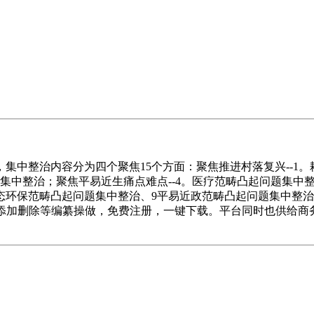
中整治内容分为四个聚焦15个方面：聚焦推进村落复兴--1。
集中整治；聚焦平易近生痛点难点--4。医疗范畴凸起问题集中
态环保范畴凸起问题集中整治、9平易近政范畴凸起问题集中整治
加删除等编纂操做，免费注册，一键下载。平台同时也供给商务word