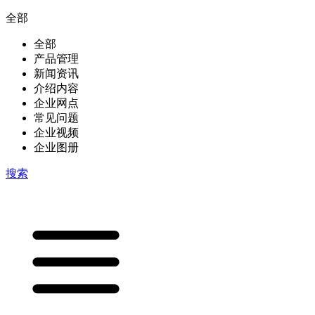
全部
全部
产品管理
新闻资讯
介绍内容
企业网点
常见问题
企业视频
企业图册
搜索