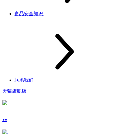
食品安全知识
联系我们
天猫旗舰店
..