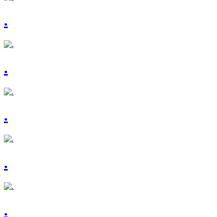
.
.
.
.
.