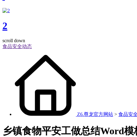
2
scroll down
食品安全动态
Z6.尊龙官方网站
>
食品安
乡镇食物平安工做总结Word模