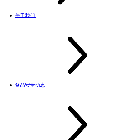
关于我们
食品安全动态