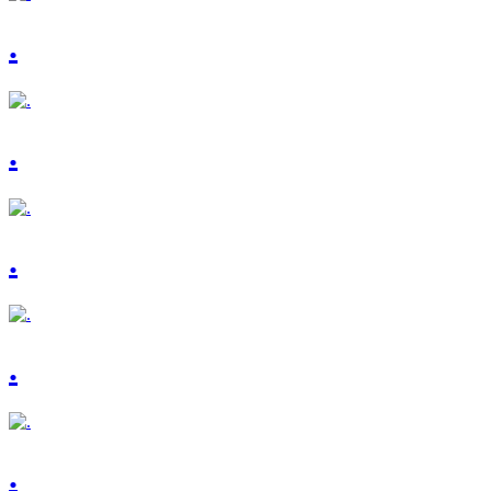
.
.
.
.
.