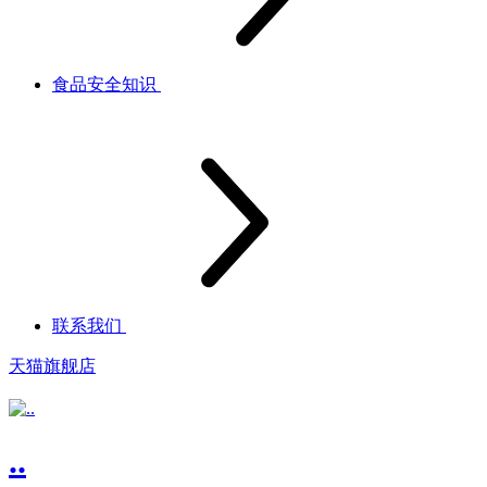
食品安全知识
联系我们
天猫旗舰店
..