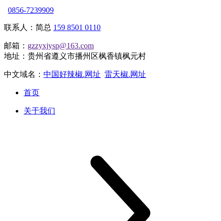
0856-7239909
联系人：简总
159 8501 0110
邮箱：
gzzyxjysp@163.com
地址：贵州省遵义市播州区枫香镇枫元村
中文域名：
中国好辣椒.网址
雷天椒.网址
首页
关于我们