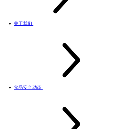
关于我们
食品安全动态