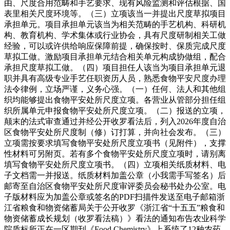
由、尺度合用范畴和手艺要求、现有风险监测和评估根据、国
表里相关尺度环境等。（三）立项该当一并提出尺度草拟项目
承担单元。项目承担单元该当为相关范畴的手艺机构、科研机
构、教育机构、学术集体或行业协会，具有尺度研制相关工做
经验，可以或许供给响应保障前提，确保按时、保质完成尺度
草拟工做。激励项目承担单元结合相关单元构成协做组，配合
承担尺度草拟工做。（四）项目担任人该当为项目承担单元退
职并具有高级专业手艺任职资历人员，熟悉食物平安尺度办理
法令律例，立场严谨，义务心强。（一）任何、法人和其他组
织均能够提出食物平安处所尺度立项。各营业从管部分担任组
织所属单元申报食物平安处所尺度立项。（二）报送的立项，
颠末的法式审查通过并经公开收罗看法后，列入2026年度自治
区食物平安处所尺度制（修）订打算，并向社会发布。（三）
立项需按要求填写食物平安处所尺度立项书（见附件），支撑
性材料可另附页。若有多个食物平安处所尺度立项时，请别离
填写食物平安处所尺度立项书。（四）立项相关纸质材料、电
子文档需一并报送。纸质材料加盖公章（小我需手写签名）后
邮寄至自治区食物平安处所尺度审评委员会秘书处办公室。电
子版材料应为加盖公章或签名的PDF扫描件发送至电子邮箱浙
江省粮食和物资储蓄局关于公开收罗《浙江省“十五五”粮食和
物资储蓄成长规划（收罗看法稿）》看法的通知布告农业科学
院质标所正在一区期刊《Food Chemistry》上系统了12种农药