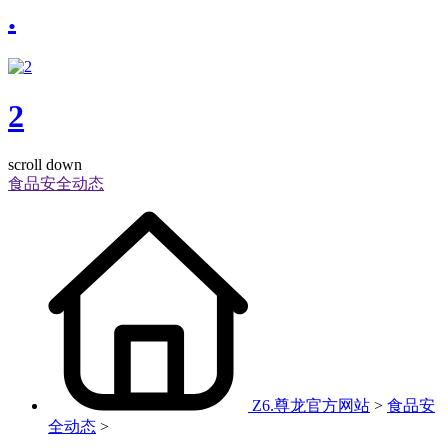
.
2
scroll down
食品安全动态
Z6.尊龙官方网站
>
食品安
全动态
>