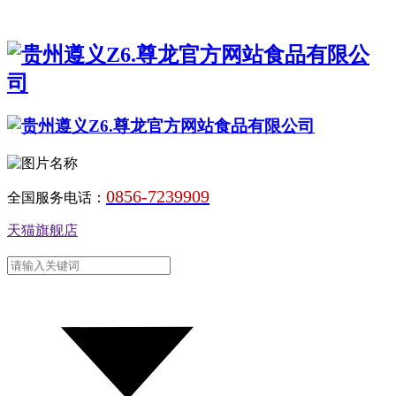
0856-7239909
全国服务电话：
天猫旗舰店