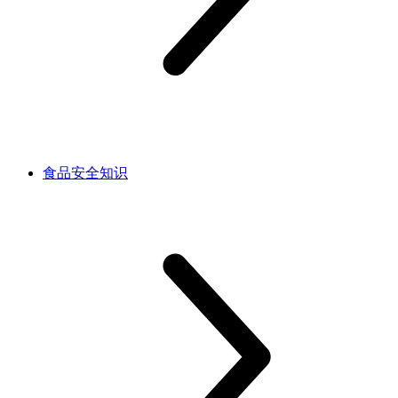
食品安全知识