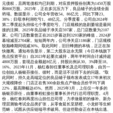
元债权，且两笔债权均已到期，对应质押股份别离为1450万股
和800万股。2025年，正在多沉压力下，良品铺子的业绩全面
坍塌。数据显示，公司全年营收54。86亿元，同比下降23。
38%；归母净利润吃亏1。48亿元。分季度看，公司自2024年
第二季度起头持续七个季度吃亏。门店规模的急剧萎缩是最间
接的注脚。2025年良品铺子净关店597家，总门店数量为2107
家。公司门店数量曾正在2023岁暮达到3293家的峰值，2024岁
暮缩减至2704家。短短两年内，公司净关店1186家，门店规模
较巅峰期间锐减36%。取此同时，旧日蜂拥的本钱，正正在加
快撤离。通知布告显示，第二大股东达永无限（今日本钱旗下
焦点投资平台）自2023年起屡次减持，两年半时间合计减持超
4800万股，套现总金额超8亿元，持股比例从30。3%降至18。
16%。2023年11月，杨红春卸任董事长及总司理职务，由另一
位创始人杨银芬接任。彼时，而是活不活得下去的问题。”取
此同时，持久走高端定位的良品铺子颁布发表成立17年来初次
大规模降价：门店正在售300余款焦点产物会员价平均下调
22%，最高降幅达45%。然而，2025年3月，上任仅一年多的
杨银芬辞任，由董事程虹接任董事长并代行总司理职责。4月
份，杨红春则再度出山担任总司理，力求做最初的修补。新办
理层测验考试全品类扩张，从零食延长至脐橙、小龙虾等生鲜
范畴，试图从供应链端寻求破局。但这些勤奋正在本钱出逃、