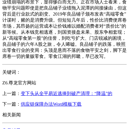
业绩崩塌的布景下，显得惨白而无力。正在市场人士看来，食
物平安问题即使是把良品铺子业绩拖入泥潭的间接缘由，但这
背后是行业款式的剧变。2019年良品铺子颁布发表“高端零食”
计谋时，赌的是消费升级。但短短几年后，性价比消费便席卷
市场，其昂扬的运营成本让价钱难以婚配消费者对“质价比”的
新等候。从本钱竞相逃逐，到国资接盘未果、股东争相套现；
从“高端零食第一股”的佳誉，到吃亏扩大、门店锐减的困境，
良品铺子的六年A股之旅，令人唏嘘。良品铺子的跌落，映照
出零食行业的变局：头顶是悬而不落的食物平安之剑，脚下是
席卷一切的量贩零食。零食江湖的邦畿，早已改写。
关键词：
Z6.尊龙官方网站
上一篇：
变下头从全平易近逃捧到破产清理：“降温”的
下一篇：
供应链保障办法Word模板下载
相关新闻