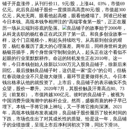
铺子开盘涨停，从刊行价11。9元/股，上涨44。03%，市值69
亿元。此后良品铺子股价一度摸崇高高贵80元/股，市值超300
亿元，风光无两。眼看他起高楼，眼看他楼塌了。阿谁已经被
今日本钱、高瓴本钱争相押注的“高端零食第一股”，正正在履
历一场从云端到谷底的坠落。
良品铺子的故事始于2006年，
从科龙去职的杨红春正在武汉开了第一店。和良多创业故事一
样，这个门店规模小，刚起头持续吃亏。从高薪到创业的艰
苦，杨红春履历了庞大的心理落差。两年后，同样身世科龙的
杨银芬插手，两个身世保守制制业的人，起头正在这个看似不
起眼的行业里默默耕作。命运的转机发生正在2010年。这一
年，今日本钱创始人徐新以5100万元入股良品铺子，徐新后来
回忆，最后接触良品铺子时，这仍是一家“蛮小”的公司，但杨
红春说做企业不只是做大做强，最环节是要做得长久。今日本
钱出格承认他的就投资了。上市后，良品铺子的表示确实不负
众望，股价一攀升。2020年7月，其股价触及汗青高点80。73
元（前复权），市值跨越300亿元。彼时的良品铺子，被视为
中国消费升级海潮中的标杆企业。然而，盛极而衰的种子早已
埋下。本钱一手将它捧上神坛，又一手将它推向深渊。2021
年，高瓴本钱颁布发表减持，良品铺子股价履历了较长时间的
下跌，市场也生出了对其成长性的质疑。恰是这一年，良品铺
子的业绩放缓，呈现上市后净利润初次下降，同比下滑18。