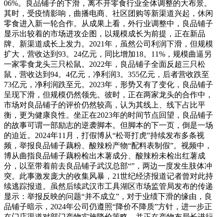
06%。良品铺子的下滑，离不开零食行业全体调整的大布景。
其时，受疫情影响，曲播电商、社区团购等新渠道兴起，休闲
零食进入新一轮合作。从成果上看，外行业调整中，良品铺子
显示出较着的市场进攻企图，以规模成长为前提，正在新品
牌、新渠道成长上发力。2021年，虽然公司利润下滑，但规模
扩大，营收达到93。24亿元，同比增加18。11%，规模曲逼另
一家零食龙头三只松鼠。2022年，良品铺子全面反超三只松
鼠，营收达到94。4亿元，净利润3。355亿元，后者营收跌至
73亿元，净利润跌至元。2023年，形势又有了变化，良品铺子
呈现下滑，但规模仍然领先。彼时，正在两家龙头的合作中，
市场对良品铺子的评价仍然较高，认为其线上、线下占比平
衡，更为健康良性。坐正在2023年的时间节点回望，良品铺子
的故事可谓一部励志的逆袭脚本。但脚本的下一页，倒是一场
的迫近。2024年11月，打假博从“松哥打虎”持续发布多条视
频，举报良品铺子藕粉、酸辣粉产物“配料表制假”。视频中，
博从曲指良品铺子藕粉检出木薯成分、酸辣粉未检出红薯成
分，以至带着前去良品铺子武汉总部“”，两边一度发生肢体冲
突。此事激发庞大的收集风暴，21世纪经济报道记者曾对此持
续逃踪报道。虽然后续武汉市工具湖区市场监管局发布的传递
显示：举报反映的问题“并不成立”，对于业绩下滑的缘由，良
品铺子暗示，2024年公司仍遵照“降价不降质”方针，进一步正
在门店渠道对部门产物实施降价策略，并正在产物布局长进行