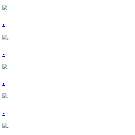
.
.
.
.