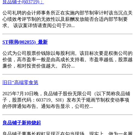
良品铺子(603719)：
公司礼聘的会计师事务所正在实施内部节制审计时该当沉点关
心绩效考评节制的无效性以及薪酬发放能否合适内部节制要
求。 该议案详情请查阅公司于20...
ST得润(002055)_最新
公式为公司股票价钱除以每股利润。该目标次要是权衡公司的
价值，高市盈率一般是由高成长支持着。市盈率越低，股票越
廉价，相对投资价值越大。 四分...
旧日“高端零食第
2025年7月10日晚，良品铺子股份无限公司（以下简称良品铺
子，股票代码：603719。SH）发布关于规画节制权变动事项
的停牌通知布告。通知布告显示，公司控...
良品铺子新帅烧起
良品铺子董事长程虹呈现正在勾当现场。现实上，做为一名履