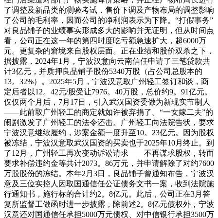
了调整及新品类的测验考试，售价下调及产物布局的调整影响
了公司的毛利率，因而公司的净利润表示为下降。“打假事务”
对良品铺子的业绩事实形成多大的影响并无证明，但从时间点
看，公司正在这一年的第四时度吃亏额急速扩大，超6000万
元。更复杂的窘境来自股权层面。正在业绩和股价双杀之下，
据披露，2024年1月，宁波汉意向云南信任申请了三笔贷款共
计3亿元，并质押良品铺子股份5340万股（占公司总股本的
13。32%）。2025年5月，宁波汉意取广州轻工签订和谈，商
定后者以12。42元/股受让7976。40万股，总价约9。91亿元。
仅仅两个月后，7月17日，引入武汉国资委做为新现实节制人
——此前取广州轻工的商定就如许被弃捐了。“一女嫁二夫”的
闹剧激发了广州轻工的法令还击。广州轻工向法院告状，要求
宁波汉意继续履约，涉案金额一度升至10。23亿元。因为股权
被冻结，宁波汉意取武汉国资的买卖也于2025年10月终止。到
了12月，广州轻工再次变动诉讼请求——不再谋求股权，转而
要求补偿违约金等共计2073。86万元，并申请解除了对约7600
万股股份的冻结。本年2月3日，良品铺子曾通知布告，宁波汉
意及三位实控人因取国通信任公证债务文书一案，收到法院施
行通知书，施行标的合计约2。8亿元。此后，公司正在3月答
复所监督工做函时进一步披露，除前述2。8亿元债权外，宁波
汉意还对国通信任承担5000万元债权、对中信银行承担3500万